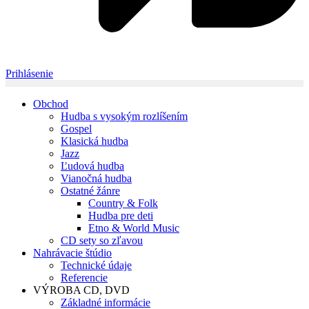
Prihlásenie
Obchod
Hudba s vysokým rozlíšením
Gospel
Klasická hudba
Jazz
Ľudová hudba
Vianočná hudba
Ostatné žánre
Country & Folk
Hudba pre deti
Etno & World Music
CD sety so zľavou
Nahrávacie štúdio
Technické údaje
Referencie
VÝROBA CD, DVD
Základné informácie