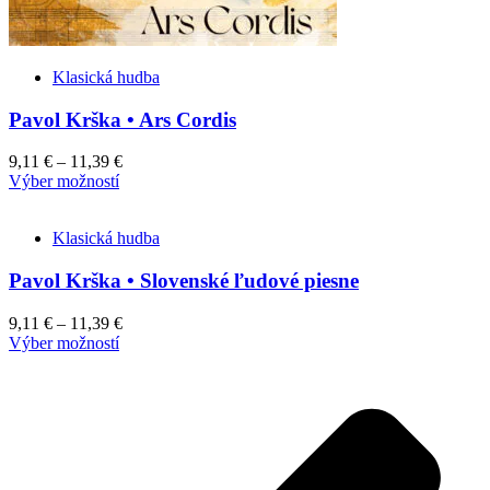
Klasická hudba
Pavol Krška • Ars Cordis
9,11
€
–
11,39
€
This
Výber možností
product
has
Klasická hudba
multiple
variants.
Pavol Krška • Slovenské ľudové piesne
The
options
may
9,11
€
–
11,39
€
be
This
Výber možností
chosen
product
on
has
the
multiple
product
variants.
page
The
options
may