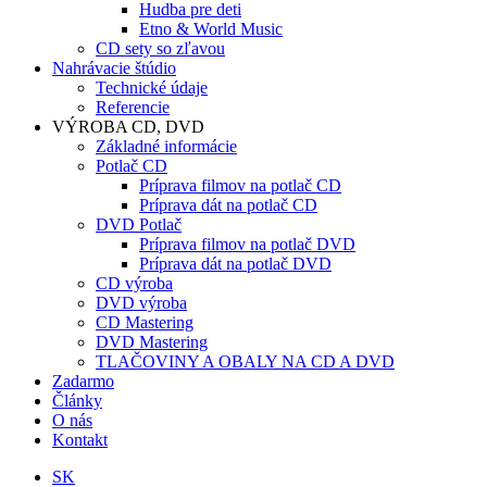
Hudba pre deti
Etno & World Music
CD sety so zľavou
Nahrávacie štúdio
Technické údaje
Referencie
VÝROBA CD, DVD
Základné informácie
Potlač CD
Príprava filmov na potlač CD
Príprava dát na potlač CD
DVD Potlač
Príprava filmov na potlač DVD
Príprava dát na potlač DVD
CD výroba
DVD výroba
CD Mastering
DVD Mastering
TLAČOVINY A OBALY NA CD A DVD
Zadarmo
Články
O nás
Kontakt
SK