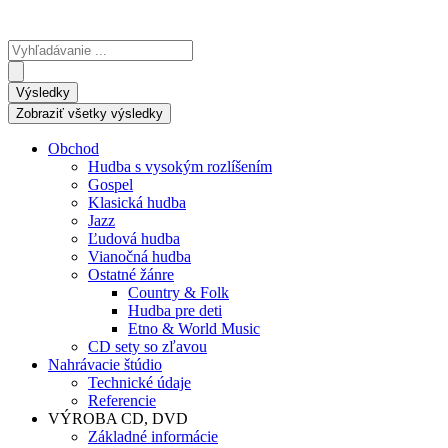
Search
...
Výsledky
Zobraziť všetky výsledky
Obchod
Hudba s vysokým rozlíšením
Gospel
Klasická hudba
Jazz
Ľudová hudba
Vianočná hudba
Ostatné žánre
Country & Folk
Hudba pre deti
Etno & World Music
CD sety so zľavou
Nahrávacie štúdio
Technické údaje
Referencie
VÝROBA CD, DVD
Základné informácie