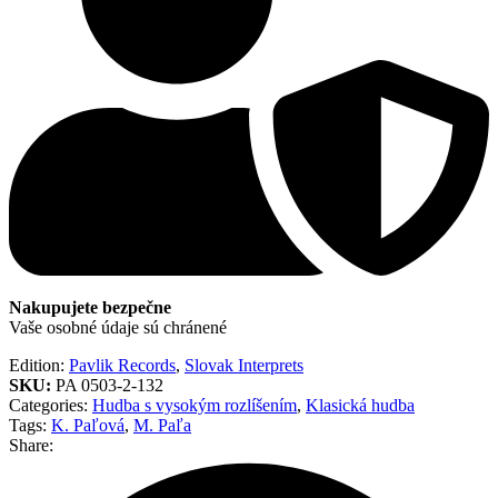
Nakupujete bezpečne
Vaše osobné údaje sú chránené
Edition:
Pavlik Records
,
Slovak Interprets
SKU:
PA 0503-2-132
Categories:
Hudba s vysokým rozlíšením
,
Klasická hudba
Tags:
K. Paľová
,
M. Paľa
Share: