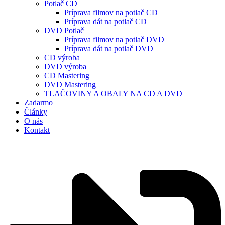
Potlač CD
Príprava filmov na potlač CD
Príprava dát na potlač CD
DVD Potlač
Príprava filmov na potlač DVD
Príprava dát na potlač DVD
CD výroba
DVD výroba
CD Mastering
DVD Mastering
TLAČOVINY A OBALY NA CD A DVD
Zadarmo
Články
O nás
Kontakt