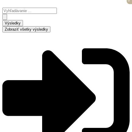
0
0
Preskočiť
na
Search
obsah
...
Výsledky
Zobraziť všetky výsledky