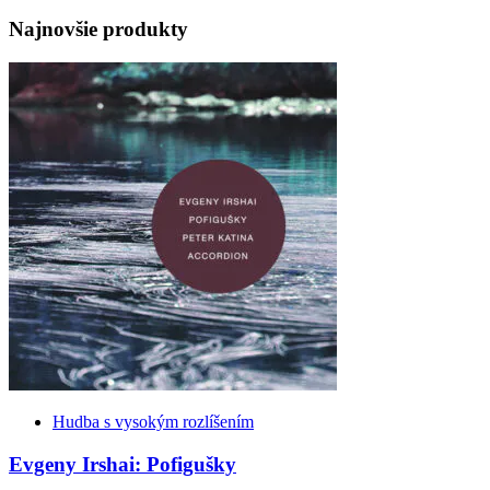
Najnovšie produkty
Hudba s vysokým rozlíšením
Evgeny Irshai: Pofigušky