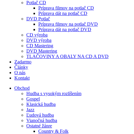
Potlač CD
Príprava filmov na potlač CD
Príprava dát na potlač CD
DVD Potlač
Príprava filmov na potlač DVD
Príprava dát na potlač DVD
CD výroba
DVD výroba
CD Mastering
DVD Mastering
TLAČOVINY A OBALY NA CD A DVD
Zadarmo
Články
O nás
Kontakt
Obchod
Hudba s vysokým rozlíšením
Gospel
Klasická hudba
Jazz
Ľudová hudba
Vianočná hudba
Ostatné žánre
Country & Folk