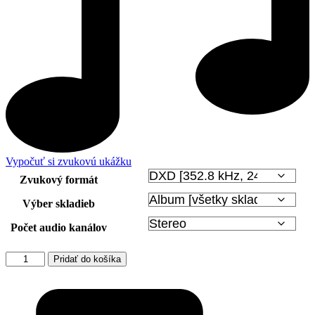
Vypočuť si zvukovú ukážku
Zvukový formát
Výber skladieb
Počet audio kanálov
množstvo
Pridať do košíka
Valentin
Bibik
-
Viola