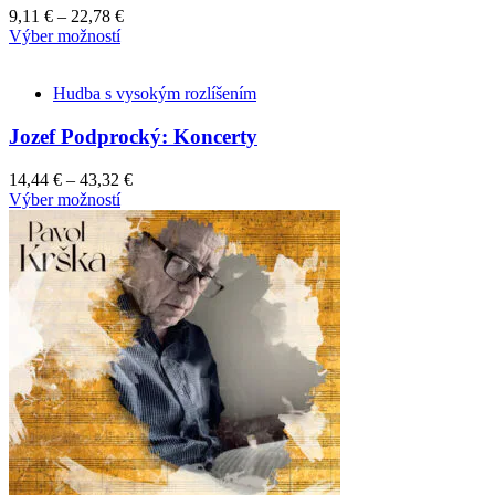
9,11
€
–
22,78
€
This
Výber možností
product
has
Hudba s vysokým rozlíšením
multiple
variants.
Jozef Podprocký: Koncerty
The
options
may
14,44
€
–
43,32
€
be
This
Výber možností
chosen
product
on
has
the
multiple
product
variants.
page
The
options
may
be
chosen
on
the
product
page