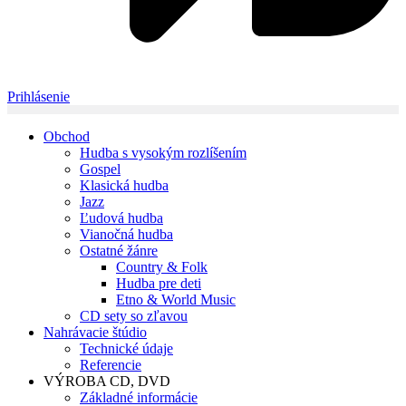
Prihlásenie
Obchod
Hudba s vysokým rozlíšením
Gospel
Klasická hudba
Jazz
Ľudová hudba
Vianočná hudba
Ostatné žánre
Country & Folk
Hudba pre deti
Etno & World Music
CD sety so zľavou
Nahrávacie štúdio
Technické údaje
Referencie
VÝROBA CD, DVD
Základné informácie