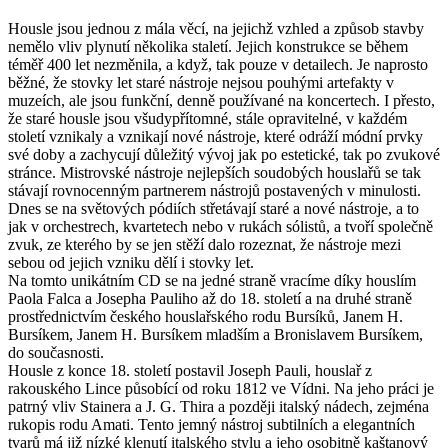
Housle jsou jednou z mála věcí, na jejichž vzhled a způsob stavby
nemělo vliv plynutí několika staletí. Jejich konstrukce se během
téměř 400 let nezměnila, a když, tak pouze v detailech. Je naprosto
běžné, že stovky let staré nástroje nejsou pouhými artefakty v
muzeích, ale jsou funkční, denně používané na koncertech. I přesto,
že staré housle jsou všudypřítomné, stále opravitelné, v každém
století vznikaly a vznikají nové nástroje, které odráží módní prvky
své doby a zachycují důležitý vývoj jak po estetické, tak po zvukové
stránce. Mistrovské nástroje nejlepších soudobých houslařů se tak
stávají rovnocenným partnerem nástrojů postavených v minulosti.
Dnes se na světových pódiích střetávají staré a nové nástroje, a to
jak v orchestrech, kvartetech nebo v rukách sólistů, a tvoří společně
zvuk, ze kterého by se jen stěží dalo rozeznat, že nástroje mezi
sebou od jejich vzniku dělí i stovky let.
Na tomto unikátním CD se na jedné straně vracíme díky houslím
Paola Falca a Josepha Pauliho až do 18. století a na druhé straně
prostřednictvím českého houslařského rodu Bursíků, Janem H.
Bursíkem, Janem H. Bursíkem mladším a Bronislavem Bursíkem,
do současnosti.
Housle z konce 18. století postavil Joseph Pauli, houslař z
rakouského Lince působící od roku 1812 ve Vídni. Na jeho práci je
patrný vliv Stainera a J. G. Thira a později italský nádech, zejména
rukopis rodu Amati. Tento jemný nástroj subtilních a elegantních
tvarů má již nízké klenutí italského stylu a jeho osobitně kaštanový