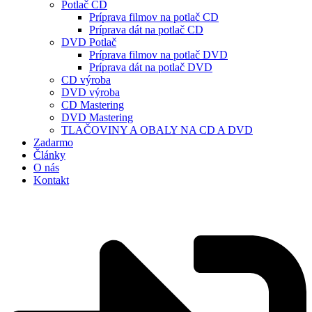
Potlač CD
Príprava filmov na potlač CD
Príprava dát na potlač CD
DVD Potlač
Príprava filmov na potlač DVD
Príprava dát na potlač DVD
CD výroba
DVD výroba
CD Mastering
DVD Mastering
TLAČOVINY A OBALY NA CD A DVD
Zadarmo
Články
O nás
Kontakt