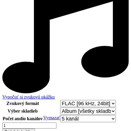
Vypočuť si zvukovú ukážku
Zvukový formát
Výber skladieb
Vymazať
Počet audio kanálov
množstvo
VIOLIN