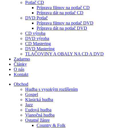
Potlač CD
Príprava filmov na potlač CD
Príprava dát na potlač CD
DVD Potlač
Príprava filmov na potlač DVD
Príprava dát na potlač DVD
CD výroba
DVD výroba
CD Mastering
DVD Mastering
TLAČOVINY A OBALY NA CD A DVD
Zadarmo
Články
O nás
Kontakt
Obchod
Hudba s vysokým rozlíšením
Gospel
Klasická hudba
Jazz
Ľudová hudba
Vianočná hudba
Ostatné žánre
Country & Folk