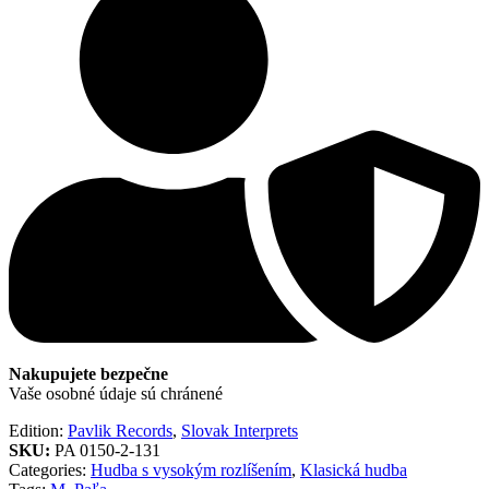
Nakupujete bezpečne
Vaše osobné údaje sú chránené
Edition:
Pavlik Records
,
Slovak Interprets
SKU:
PA 0150-2-131
Categories:
Hudba s vysokým rozlíšením
,
Klasická hudba