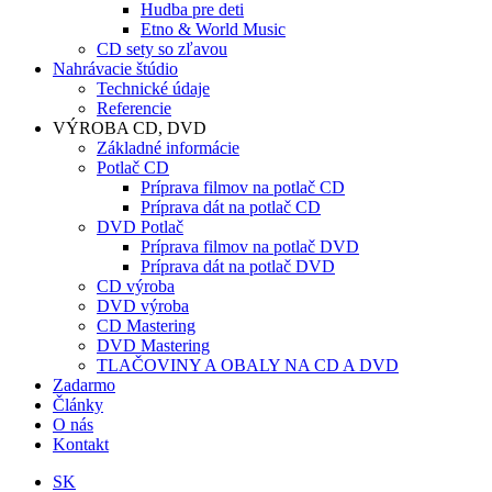
Hudba pre deti
Etno & World Music
CD sety so zľavou
Nahrávacie štúdio
Technické údaje
Referencie
VÝROBA CD, DVD
Základné informácie
Potlač CD
Príprava filmov na potlač CD
Príprava dát na potlač CD
DVD Potlač
Príprava filmov na potlač DVD
Príprava dát na potlač DVD
CD výroba
DVD výroba
CD Mastering
DVD Mastering
TLAČOVINY A OBALY NA CD A DVD
Zadarmo
Články
O nás
Kontakt
SK