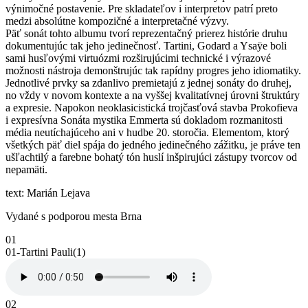
výnimočné postavenie. Pre skladateľov i interpretov patrí preto
medzi absolútne kompozičné a interpretačné výzvy.
Päť sonát tohto albumu tvorí reprezentačný prierez histórie druhu
dokumentujúc tak jeho jedinečnosť. Tartini, Godard a Ysaÿe boli
sami husľovými virtuózmi rozširujúcimi technické i výrazové
možnosti nástroja demonštrujúc tak rapídny progres jeho idiomatiky.
Jednotlivé prvky sa zdanlivo premietajú z jednej sonáty do druhej,
no vždy v novom kontexte a na vyššej kvalitatívnej úrovni štruktúry
a expresie. Napokon neoklasicistická trojčasťová stavba Prokofieva
i expresívna Sonáta mystika Emmerta sú dokladom rozmanitosti
média neutíchajúceho ani v hudbe 20. storočia. Elementom, ktorý
všetkých päť diel spája do jedného jedinečného zážitku, je práve ten
ušľachtilý a farebne bohatý tón huslí inšpirujúci zástupy tvorcov od
nepamäti.
text: Marián Lejava
Vydané s podporou mesta Brna
01
01-Tartini Pauli(1)
02