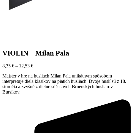
VIOLIN – Milan Pala
8,35
€
–
12,53
€
Majster v hre na husliach Milan Pala unikátnym spôsobom
interpretuje diela klasikov na piatich husliach. Dvoje huslí sú z 18.
storočia a zvyšné z dielne súčasných Brnenských husliarov
Bursíkov.