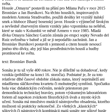
světa.
Housle „Omayra“ postavili na přání pro Milana Paľu v roce 2015
Bronislav a Jan Bursíkovi. Na těchto houslích, inspirovaných
modelem Antonia Stradivariho, použili desítky let vyzrálý italský
smrk a hluboce žíhaný bosenský javor. Housle s výjimečně širokým
a nevšedně zbarveným tónem vznikly jako vzpomínka na neštěstí,
které se stalo v Kolumbii ve městě Armero v roce 1985. Mladá
dívka Omayra Sánchez Garzón zůstala po erupci sopky Nevado del
Ruiz uvězněna v bahně a již se ji nepodařilo zachránit. Jan a
Bronislav Bursíkovi postavili s jemností a citem housle nesoucí
jméno této dívky, aby její hlas prostřednictvím houslí a hudby
promlouval ke světu.
text: Bronislav Bursík
Sonáta je tu už vyše 400 rokov. Nie je dôležité sa dohadovať, kedy
vznikla (približne na konci 16. storočia). Podstatné je, že za toto
relatívne dlhé časové obdobie získala status, ktorý neprináleží ani
mladšiemu sláčikovému kvartetu či mohutnejšej symfónii. Spočiatku
bola viac didaktickým cvičením, neskôr priestorom pre
demonštráciu technickej bravúry, potom výskumným laboratóriom
foriem až napokon zväzkom filozofických úvah a mystic-kých
učení. Sonáta má množstvo mutácií nástrojového obsadenia, ktorého
možnosti sú prakticky nekonečné. Zo všetkých „klasických“
sólových či nástrojových kombinácii majú sonáty pre sólové husle