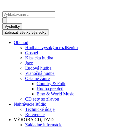
Search
...
Výsledky
Zobraziť všetky výsledky
Obchod
Hudba s vysokým rozlíšením
Gospel
Klasická hudba
Jazz
Ľudová hudba
Vianočná hudba
Ostatné žánre
Country & Folk
Hudba pre deti
Etno & World Music
CD sety so zľavou
Nahrávacie štúdio
Technické údaje
Referencie
VÝROBA CD, DVD
Základné informácie