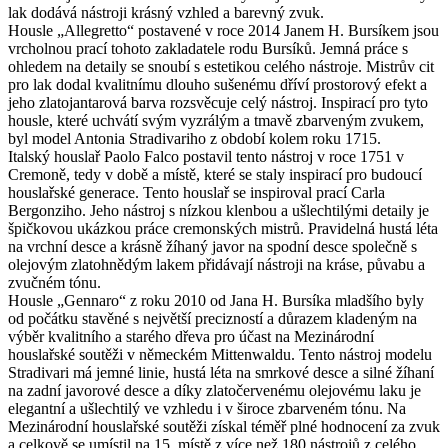
lak dodává nástroji krásný vzhled a barevný zvuk.
Housle „Allegretto“ postavené v roce 2014 Janem H. Bursíkem jsou
vrcholnou prací tohoto zakladatele rodu Bursíků. Jemná práce s
ohledem na detaily se snoubí s estetikou celého nástroje. Mistrův cit
pro lak dodal kvalitnímu dlouho sušenému dříví prostorový efekt a
jeho zlatojantarová barva rozsvěcuje celý nástroj. Inspirací pro tyto
housle, které uchvátí svým vyzrálým a tmavě zbarveným zvukem,
byl model Antonia Stradivariho z období kolem roku 1715.
Italský houslař Paolo Falco postavil tento nástroj v roce 1751 v
Cremoně, tedy v době a místě, které se staly inspirací pro budoucí
houslařské generace. Tento houslař se inspiroval prací Carla
Bergonziho. Jeho nástroj s nízkou klenbou a ušlechtilými detaily je
špičkovou ukázkou práce cremonských mistrů. Pravidelná hustá léta
na vrchní desce a krásně žíhaný javor na spodní desce společně s
olejovým zlatohnědým lakem přidávají nástroji na kráse, půvabu a
zvučném tónu.
Housle „Gennaro“ z roku 2010 od Jana H. Bursíka mladšího byly
od počátku stavěné s největší precizností a důrazem kladeným na
výběr kvalitního a starého dřeva pro účast na Mezinárodní
houslařské soutěži v německém Mittenwaldu. Tento nástroj modelu
Stradivari má jemné linie, hustá léta na smrkové desce a silné žíhaní
na zadní javorové desce a díky zlatočervenému olejovému laku je
elegantní a ušlechtilý ve vzhledu i v široce zbarveném tónu. Na
Mezinárodní houslařské soutěži získal téměř plné hodnocení za zvuk
a celkově se umístil na 15. místě z více než 180 nástrojů z celého