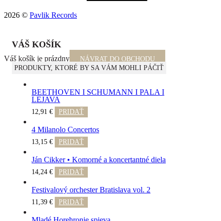
2026 ©
Pavlik Records
VÁŠ KOŠÍK
Váš košík je prázdny
NÁVRAT DO OBCHODU
PRODUKTY, KTORÉ BY SA VÁM MOHLI PÁČIŤ
BEETHOVEN I SCHUMANN I PALA I
LEJAVA
12,91
€
PRIDAŤ
4 Milanolo Concertos
This
13,15
€
PRIDAŤ
product
has
multiple
Ján Cikker • Komorné a koncertantné diela
variants.
The
14,24
€
PRIDAŤ
options
may
Festivalový orchester Bratislava vol. 2
be
chosen
11,39
€
PRIDAŤ
on
the
Mladé Horehronie spieva
product