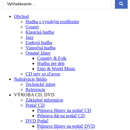
Search
...
Obchod
Hudba s vysokým rozlíšením
Gospel
Klasická hudba
Jazz
Ľudová hudba
Vianočná hudba
Ostatné žánre
Country & Folk
Hudba pre deti
Etno & World Music
CD sety so zľavou
Nahrávacie štúdio
Technické údaje
Referencie
VÝROBA CD, DVD
Základné informácie
Potlač CD
Príprava filmov na potlač CD
Príprava dát na potlač CD
DVD Potlač
Príprava filmov na potlač DVD