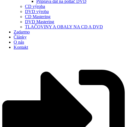
Príprava dát na potlač DVD
CD výroba
DVD výroba
CD Mastering
DVD Mastering
TLAČOVINY A OBALY NA CD A DVD
Zadarmo
Články
O nás
Kontakt