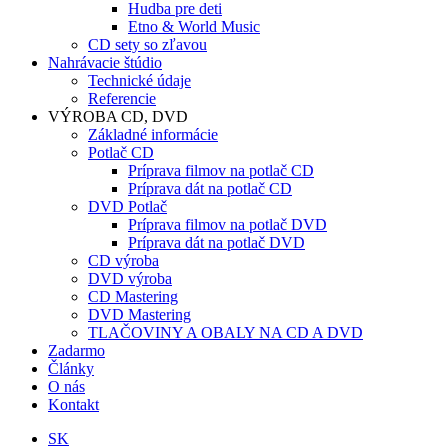
Hudba pre deti
Etno & World Music
CD sety so zľavou
Nahrávacie štúdio
Technické údaje
Referencie
VÝROBA CD, DVD
Základné informácie
Potlač CD
Príprava filmov na potlač CD
Príprava dát na potlač CD
DVD Potlač
Príprava filmov na potlač DVD
Príprava dát na potlač DVD
CD výroba
DVD výroba
CD Mastering
DVD Mastering
TLAČOVINY A OBALY NA CD A DVD
Zadarmo
Články
O nás
Kontakt
SK