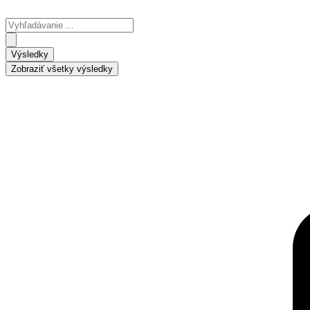
Preskočiť
na
Search
obsah
...
Výsledky
Zobraziť všetky výsledky