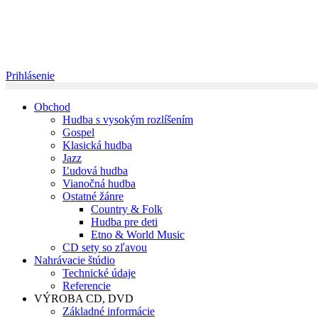
Prihlásenie
Obchod
Hudba s vysokým rozlíšením
Gospel
Klasická hudba
Jazz
Ľudová hudba
Vianočná hudba
Ostatné žánre
Country & Folk
Hudba pre deti
Etno & World Music
CD sety so zľavou
Nahrávacie štúdio
Technické údaje
Referencie
VÝROBA CD, DVD
Základné informácie