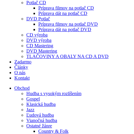
Potlač CD
Príprava filmov na potlač CD
Príprava dát na potlač CD
DVD Potlač
Príprava filmov na potlač DVD
Príprava dát na potlač DVD
CD výroba
DVD výroba
CD Mastering
DVD Mastering
TLAČOVINY A OBALY NA CD A DVD
Zadarmo
Články
O nás
Kontakt
Obchod
Hudba s vysokým rozlíšením
Gospel
Klasická hudba
Jazz
Ľudová hudba
Vianočná hudba
Ostatné žánre
Country & Folk