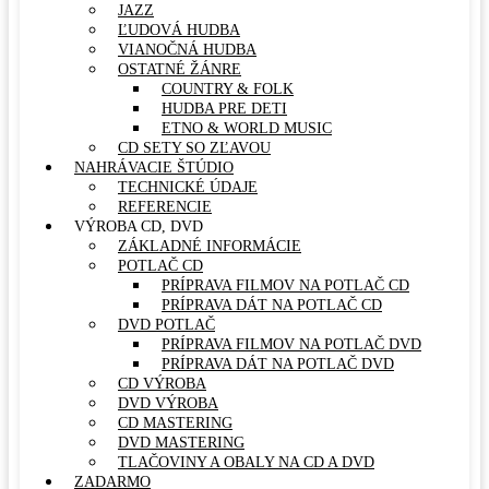
JAZZ
ĽUDOVÁ HUDBA
VIANOČNÁ HUDBA
OSTATNÉ ŽÁNRE
COUNTRY & FOLK
HUDBA PRE DETI
ETNO & WORLD MUSIC
CD SETY SO ZĽAVOU
NAHRÁVACIE ŠTÚDIO
TECHNICKÉ ÚDAJE
REFERENCIE
VÝROBA CD, DVD
ZÁKLADNÉ INFORMÁCIE
POTLAČ CD
PRÍPRAVA FILMOV NA POTLAČ CD
PRÍPRAVA DÁT NA POTLAČ CD
DVD POTLAČ
PRÍPRAVA FILMOV NA POTLAČ DVD
PRÍPRAVA DÁT NA POTLAČ DVD
CD VÝROBA
DVD VÝROBA
CD MASTERING
DVD MASTERING
TLAČOVINY A OBALY NA CD A DVD
ZADARMO