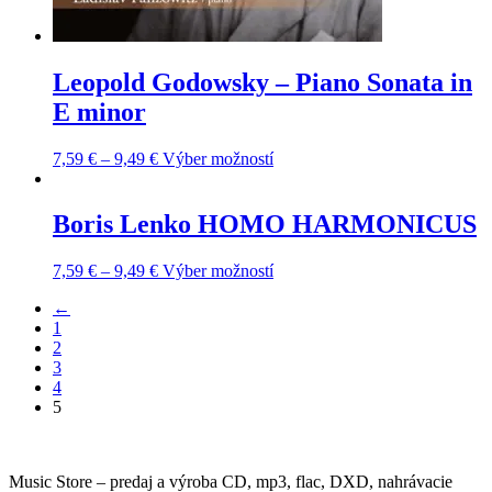
Leopold Godowsky – Piano Sonata in
E minor
This
7,59
€
–
9,49
€
Výber možností
product
has
multiple
Boris Lenko HOMO HARMONICUS
variants.
The
This
7,59
€
–
9,49
€
Výber možností
options
product
may
←
has
be
1
multiple
chosen
2
variants.
on
3
The
the
4
options
product
5
may
page
be
chosen
on
Music Store – predaj a výroba CD, mp3, flac, DXD, nahrávacie
the