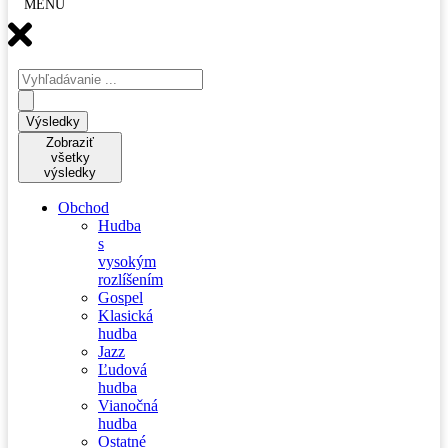
MENU
Search
...
Výsledky
Zobraziť
všetky
výsledky
Obchod
Hudba
s
vysokým
rozlíšením
Gospel
Klasická
hudba
Jazz
Ľudová
hudba
Vianočná
hudba
Ostatné