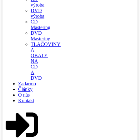
výroba
DVD
výroba
CD
Mastering
DVD
Mastering
TLAČOVINY
A
OBALY
NA
CD
A
DVD
Zadarmo
Články
O nás
Kontakt