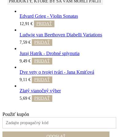
PRODUKTY, KTORÉ BY SA VÁM MOHLI PÁČIŤ
Edvard Grieg - Violin Sonatas
This
12,91
€
PRIDAŤ
product
has
multiple
Ludwig van Beethoven Diabelli Variations
variants.
This
The
7,59
€
PRIDAŤ
product
options
has
may
multiple
Juraj Hatrík - Drobné splynutia
be
variants.
chosen
The
9,49
€
PRIDAŤ
on
options
the
may
Dve vety o tvojej tvári - Jana Kmiťová
product
be
page
chosen
9,11
€
PRIDAŤ
on
the
Zlatý vianočný výber
product
page
5,69
€
PRIDAŤ
Použiť kupón
ODOSLAŤ