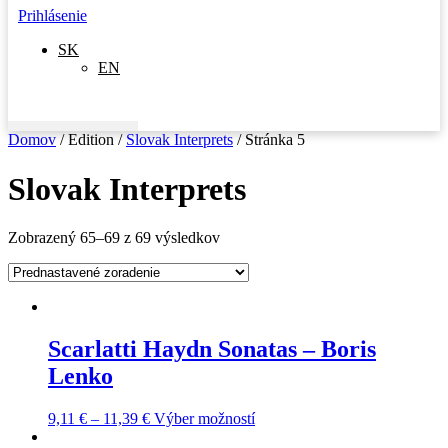
Prihlásenie
SK
EN
Domov
/ Edition /
Slovak Interprets
/ Stránka 5
Slovak Interprets
Zobrazený 65–69 z 69 výsledkov
Scarlatti Haydn Sonatas – Boris
Lenko
This
9,11
€
–
11,39
€
Výber možností
product