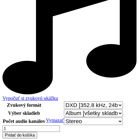
Vypočuť si zvukovú ukážku
Zvukový formát
Výber skladieb
Vymazať
Počet audio kanálov
množstvo
Bronius
Pridať do košíka
Kutavičius