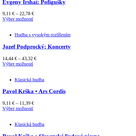
Evgeny Irshai: Pofigušky
9,11
€
–
22,78
€
This
Výber možností
product
has
Hudba s vysokým rozlíšením
multiple
variants.
Jozef Podprocký: Koncerty
The
options
may
14,44
€
–
43,32
€
be
This
Výber možností
chosen
product
on
has
the
Klasická hudba
multiple
product
variants.
page
Pavol Krška • Ars Cordis
The
options
may
9,11
€
–
11,39
€
be
This
Výber možností
chosen
product
on
has
the
Klasická hudba
multiple
product
variants.
page
The