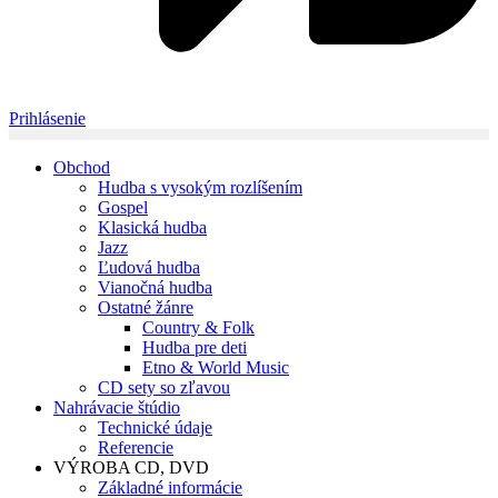
Prihlásenie
Obchod
Hudba s vysokým rozlíšením
Gospel
Klasická hudba
Jazz
Ľudová hudba
Vianočná hudba
Ostatné žánre
Country & Folk
Hudba pre deti
Etno & World Music
CD sety so zľavou
Nahrávacie štúdio
Technické údaje
Referencie
VÝROBA CD, DVD
Základné informácie