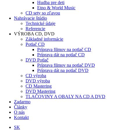
Hudba pre deti
Etno & World Music
CD sety so zľavou
Nahrávacie štúdio
Technické údaje
Referencie
VÝROBA CD, DVD
Základné informácie
Potlač CD
Príprava filmov na potlač CD
Príprava dát na potlač CD
DVD Potlač
Príprava filmov na potlač DVD
Príprava dát na potlač DVD
CD výroba
DVD výroba
CD Mastering
DVD Mastering
TLAČOVINY A OBALY NA CD A DVD
Zadarmo
Články
O nás
Kontakt
SK