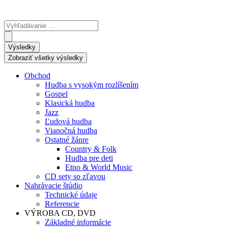
Search
...
Výsledky
Zobraziť všetky výsledky
Obchod
Hudba s vysokým rozlíšením
Gospel
Klasická hudba
Jazz
Ľudová hudba
Vianočná hudba
Ostatné žánre
Country & Folk
Hudba pre deti
Etno & World Music
CD sety so zľavou
Nahrávacie štúdio
Technické údaje
Referencie
VÝROBA CD, DVD
Základné informácie