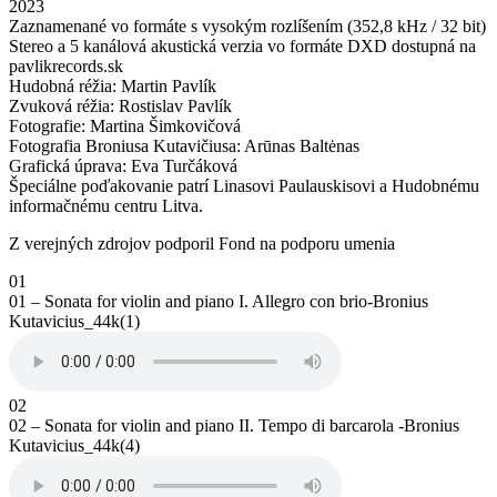
2023
Zaznamenané vo formáte s vysokým rozlíšením (352,8 kHz / 32 bit)
Stereo a 5 kanálová akustická verzia vo formáte DXD dostupná na
pavlikrecords.sk
Hudobná réžia: Martin Pavlík
Zvuková réžia: Rostislav Pavlík
Fotografie: Martina Šimkovičová
Fotografia Broniusa Kutavičiusa: Arūnas Baltėnas
Grafická úprava: Eva Turčáková
Špeciálne poďakovanie patrí Linasovi Paulauskisovi a Hudobnému
informačnému centru Litva.
Z verejných zdrojov podporil Fond na podporu umenia
01
01 – Sonata for violin and piano I. Allegro con brio-Bronius
Kutavicius_44k(1)
02
02 – Sonata for violin and piano II. Tempo di barcarola -Bronius
Kutavicius_44k(4)