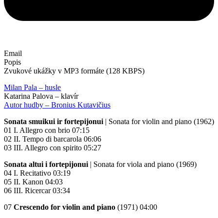
Email
Popis
Zvukové ukážky v MP3 formáte (128 KBPS)
Milan Pala – husle
Katarina Palova – klavír
Autor hudby – Bronius Kutavičius
Sonata smuikui ir fortepijonui
| Sonata for violin and piano (1962)
01 I. Allegro con brio 07:15
02 II. Tempo di barcarola 06:06
03 III. Allegro con spirito 05:27
Sonata altui i fortepijonui
| Sonata for viola and piano (1969)
04 I. Recitativo 03:19
05 II. Kanon 04:03
06 III. Ricercar 03:34
07
Crescendo for violin and piano
(1971) 04:00