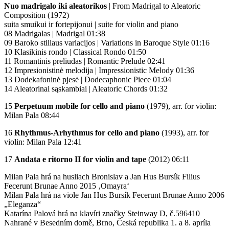
Nuo madrigalo iki aleatorikos
| From Madrigal to Aleatoric
Composition (1972)
suita smuikui ir fortepijonui | suite for violin and piano
08 Madrigalas | Madrigal 01:38
09 Baroko stiliaus variacijos | Variations in Baroque Style 01:16
10 Klasikinis rondo | Classical Rondo 01:50
11 Romantinis preliudas | Romantic Prelude 02:41
12 Impresionistinė melodija | Impressionistic Melody 01:36
13 Dodekafoninė pjesė | Dodecaphonic Piece 01:04
14 Aleatorinai sąskambiai | Aleatoric Chords 01:32
15
Perpetuum mobile for cello and piano
(1979), arr. for violin:
Milan Pala 08:44
16
Rhythmus-Arhythmus for cello and piano
(1993), arr. for
violin: Milan Pala 12:41
17
Andata e ritorno II for violin and tape
(2012) 06:11
Milan Pala hrá na husliach Bronislav a Jan Hus Bursík Filius
Fecerunt Brunae Anno 2015 ‚Omayra‘
Milan Pala hrá na viole Jan Hus Bursík Fecerunt Brunae Anno 2006
„Eleganza“
Katarína Palová hrá na klavíri značky Steinway D, č.596410
Nahrané v Besedním domě, Brno, Česká republika 1. a 8. apríla