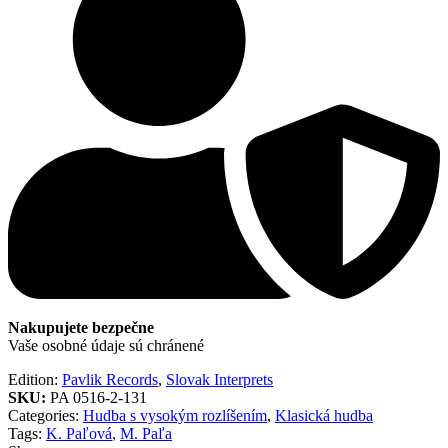
Nakupujete bezpečne
Vaše osobné údaje sú chránené
Edition:
Pavlik Records
,
Slovak Interprets
SKU:
PA 0516-2-131
Categories:
Hudba s vysokým rozlíšením
,
Klasická hudba
Tags:
K. Paľová
,
M. Paľa