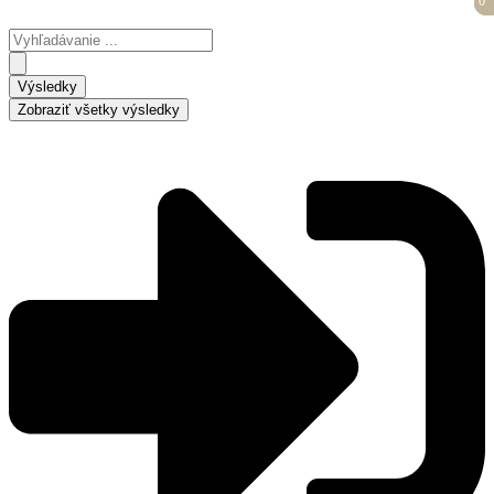
0
0
Preskočiť
na
Search
obsah
...
Výsledky
Zobraziť všetky výsledky