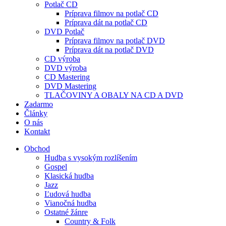
Potlač CD
Príprava filmov na potlač CD
Príprava dát na potlač CD
DVD Potlač
Príprava filmov na potlač DVD
Príprava dát na potlač DVD
CD výroba
DVD výroba
CD Mastering
DVD Mastering
TLAČOVINY A OBALY NA CD A DVD
Zadarmo
Články
O nás
Kontakt
Obchod
Hudba s vysokým rozlíšením
Gospel
Klasická hudba
Jazz
Ľudová hudba
Vianočná hudba
Ostatné žánre
Country & Folk