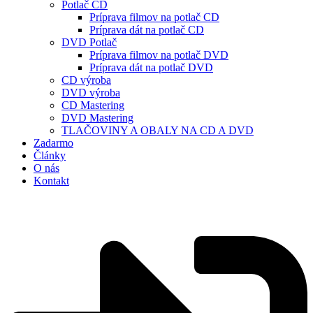
Potlač CD
Príprava filmov na potlač CD
Príprava dát na potlač CD
DVD Potlač
Príprava filmov na potlač DVD
Príprava dát na potlač DVD
CD výroba
DVD výroba
CD Mastering
DVD Mastering
TLAČOVINY A OBALY NA CD A DVD
Zadarmo
Články
O nás
Kontakt