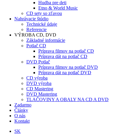
Hudba pre deti
Etno & World Music
CD sety so zľavou
Nahrávacie štúdio
Technické údaje
Referencie
VÝROBA CD, DVD
Základné informácie
Potlač CD
Príprava filmov na potlač CD
Príprava dát na potlač CD
DVD Potlač
Príprava filmov na potlač DVD
Príprava dát na potlač DVD
CD výroba
DVD výroba
CD Mastering
DVD Mastering
TLAČOVINY A OBALY NA CD A DVD
Zadarmo
Články
O nás
Kontakt
SK