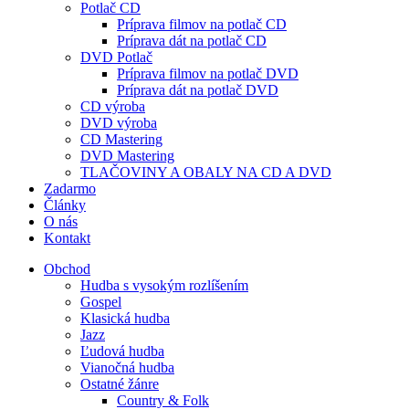
Potlač CD
Príprava filmov na potlač CD
Príprava dát na potlač CD
DVD Potlač
Príprava filmov na potlač DVD
Príprava dát na potlač DVD
CD výroba
DVD výroba
CD Mastering
DVD Mastering
TLAČOVINY A OBALY NA CD A DVD
Zadarmo
Články
O nás
Kontakt
Obchod
Hudba s vysokým rozlíšením
Gospel
Klasická hudba
Jazz
Ľudová hudba
Vianočná hudba
Ostatné žánre
Country & Folk