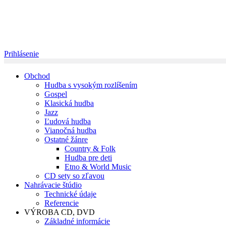
Prihlásenie
Obchod
Hudba s vysokým rozlíšením
Gospel
Klasická hudba
Jazz
Ľudová hudba
Vianočná hudba
Ostatné žánre
Country & Folk
Hudba pre deti
Etno & World Music
CD sety so zľavou
Nahrávacie štúdio
Technické údaje
Referencie
VÝROBA CD, DVD
Základné informácie