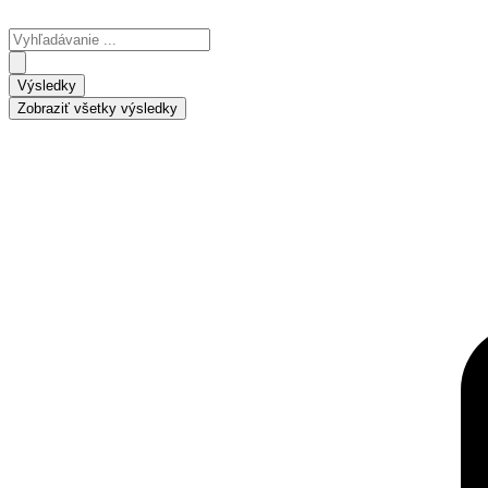
Preskočiť
na
Search
obsah
...
Výsledky
Zobraziť všetky výsledky