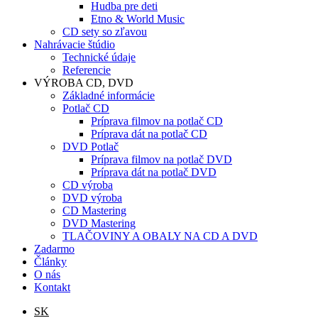
Hudba pre deti
Etno & World Music
CD sety so zľavou
Nahrávacie štúdio
Technické údaje
Referencie
VÝROBA CD, DVD
Základné informácie
Potlač CD
Príprava filmov na potlač CD
Príprava dát na potlač CD
DVD Potlač
Príprava filmov na potlač DVD
Príprava dát na potlač DVD
CD výroba
DVD výroba
CD Mastering
DVD Mastering
TLAČOVINY A OBALY NA CD A DVD
Zadarmo
Články
O nás
Kontakt
SK