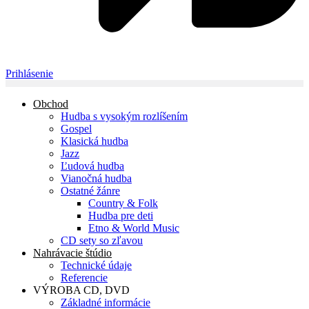
Prihlásenie
Obchod
Hudba s vysokým rozlíšením
Gospel
Klasická hudba
Jazz
Ľudová hudba
Vianočná hudba
Ostatné žánre
Country & Folk
Hudba pre deti
Etno & World Music
CD sety so zľavou
Nahrávacie štúdio
Technické údaje
Referencie
VÝROBA CD, DVD
Základné informácie