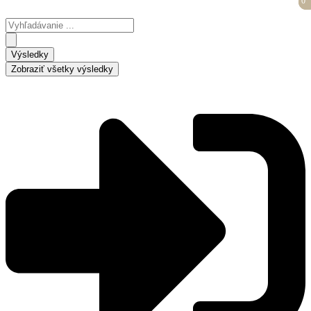
0
0
Preskočiť
na
Search
obsah
...
Výsledky
Zobraziť všetky výsledky