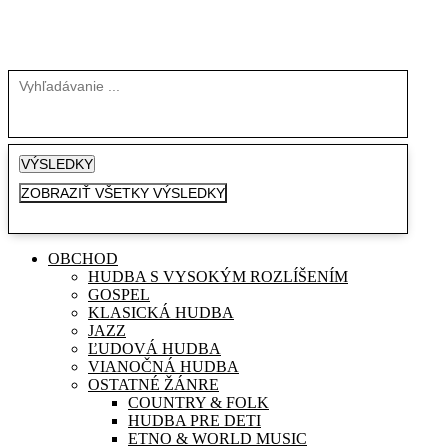
Search
...
VÝSLEDKY
ZOBRAZIŤ VŠETKY VÝSLEDKY
OBCHOD
HUDBA S VYSOKÝM ROZLÍŠENÍM
GOSPEL
KLASICKÁ HUDBA
JAZZ
ĽUDOVÁ HUDBA
VIANOČNÁ HUDBA
OSTATNÉ ŽÁNRE
COUNTRY & FOLK
HUDBA PRE DETI
ETNO & WORLD MUSIC