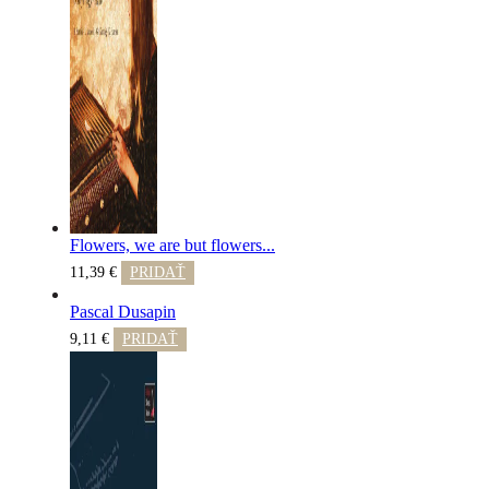
Flowers, we are but flowers...
11,39
€
PRIDAŤ
Pascal Dusapin
9,11
€
PRIDAŤ