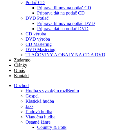
Potlač CD
Príprava filmov na potlač CD
Príprava dát na potlač CD
DVD Potlač
Príprava filmov na potlač DVD
Príprava dát na potlač DVD
CD výroba
DVD výroba
CD Mastering
DVD Mastering
TLAČOVINY A OBALY NA CD A DVD
Zadarmo
Články
O nás
Kontakt
Obchod
Hudba s vysokým rozlíšením
Gospel
Klasická hudba
Jazz
Ľudová hudba
Vianočná hudba
Ostatné žánre
Country & Folk