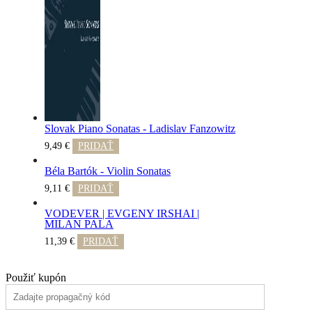
Slovak Piano Sonatas - Ladislav Fanzowitz
9,49
€
PRIDAŤ
Béla Bartók - Violin Sonatas
9,11
€
PRIDAŤ
VODEVER | EVGENY IRSHAI |
MILAN PALA
11,39
€
PRIDAŤ
Použiť kupón