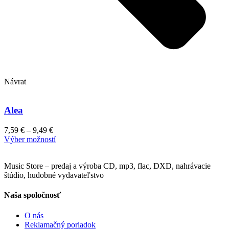
Návrat
Alea
7,59
€
–
9,49
€
This
Výber možností
product
has
Music Store – predaj a výroba CD, mp3, flac, DXD, nahrávacie
multiple
štúdio, hudobné vydavateľstvo
variants.
The
options
Naša spoločnosť
may
be
O nás
chosen
Reklamačný poriadok