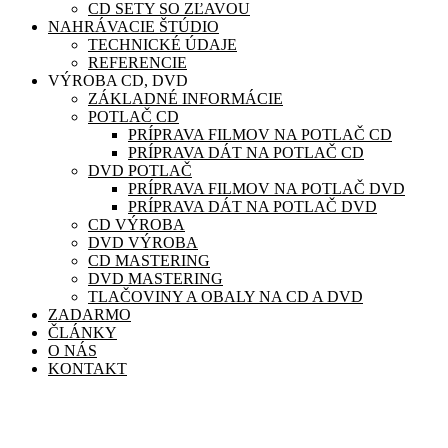
CD SETY SO ZĽAVOU
NAHRÁVACIE ŠTÚDIO
TECHNICKÉ ÚDAJE
REFERENCIE
VÝROBA CD, DVD
ZÁKLADNÉ INFORMÁCIE
POTLAČ CD
PRÍPRAVA FILMOV NA POTLAČ CD
PRÍPRAVA DÁT NA POTLAČ CD
DVD POTLAČ
PRÍPRAVA FILMOV NA POTLAČ DVD
PRÍPRAVA DÁT NA POTLAČ DVD
CD VÝROBA
DVD VÝROBA
CD MASTERING
DVD MASTERING
TLAČOVINY A OBALY NA CD A DVD
ZADARMO
ČLÁNKY
O NÁS
KONTAKT