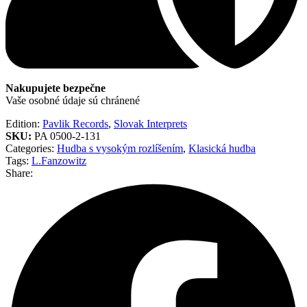
Nakupujete bezpečne
Vaše osobné údaje sú chránené
Edition:
Pavlik Records
,
Slovak Interprets
SKU:
PA 0500-2-131
Categories:
Hudba s vysokým rozlíšením
,
Klasická hudba
Tags:
L.Fanzowitz
Share: