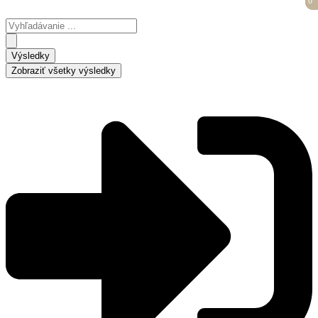
0
0
Preskočiť
na
Search
obsah
...
Výsledky
Zobraziť všetky výsledky