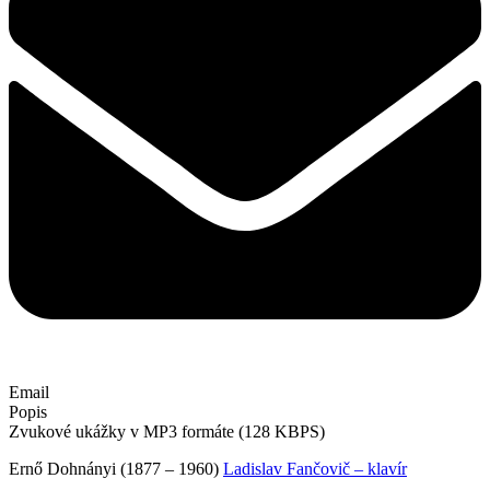
Email
Popis
Zvukové ukážky v MP3 formáte (128 KBPS)
Ernő Dohnányi (1877 – 1960)
Ladislav Fančovič – klavír