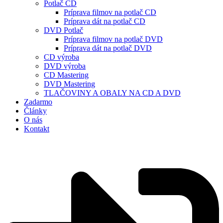
Potlač CD
Príprava filmov na potlač CD
Príprava dát na potlač CD
DVD Potlač
Príprava filmov na potlač DVD
Príprava dát na potlač DVD
CD výroba
DVD výroba
CD Mastering
DVD Mastering
TLAČOVINY A OBALY NA CD A DVD
Zadarmo
Články
O nás
Kontakt