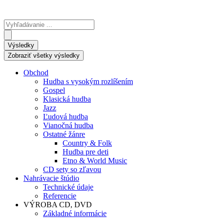
Search
...
Výsledky
Zobraziť všetky výsledky
Obchod
Hudba s vysokým rozlíšením
Gospel
Klasická hudba
Jazz
Ľudová hudba
Vianočná hudba
Ostatné žánre
Country & Folk
Hudba pre deti
Etno & World Music
CD sety so zľavou
Nahrávacie štúdio
Technické údaje
Referencie
VÝROBA CD, DVD
Základné informácie