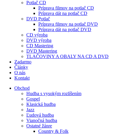
Potlač CD
Príprava filmov na potlač CD
Príprava dát na potlač CD
DVD Potlač
Príprava filmov na potlač DVD
Príprava dát na potlač DVD
CD výroba
DVD výroba
CD Mastering
DVD Mastering
TLAČOVINY A OBALY NA CD A DVD
Zadarmo
Články
O nás
Kontakt
Obchod
Hudba s vysokým rozlíšením
Gospel
Klasická hudba
Jazz
Ľudová hudba
Vianočná hudba
Ostatné žánre
Country & Folk