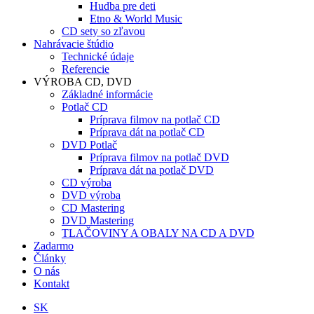
Hudba pre deti
Etno & World Music
CD sety so zľavou
Nahrávacie štúdio
Technické údaje
Referencie
VÝROBA CD, DVD
Základné informácie
Potlač CD
Príprava filmov na potlač CD
Príprava dát na potlač CD
DVD Potlač
Príprava filmov na potlač DVD
Príprava dát na potlač DVD
CD výroba
DVD výroba
CD Mastering
DVD Mastering
TLAČOVINY A OBALY NA CD A DVD
Zadarmo
Články
O nás
Kontakt
SK