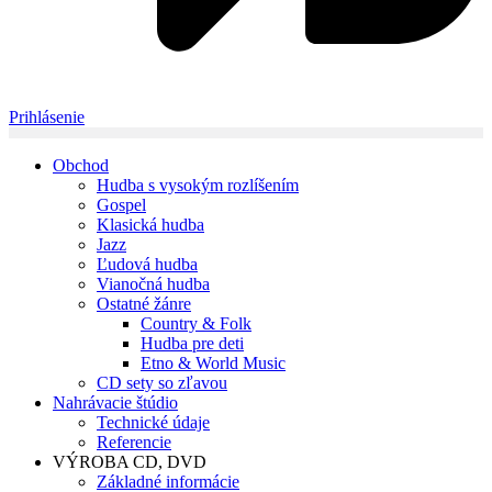
Prihlásenie
Obchod
Hudba s vysokým rozlíšením
Gospel
Klasická hudba
Jazz
Ľudová hudba
Vianočná hudba
Ostatné žánre
Country & Folk
Hudba pre deti
Etno & World Music
CD sety so zľavou
Nahrávacie štúdio
Technické údaje
Referencie
VÝROBA CD, DVD
Základné informácie