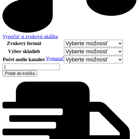
Vypočuť si zvukovú ukážku
Zvukový formát
Výber skladieb
Vymazať
Počet audio kanálov
množstvo
Ernő
Pridať do košíka
Dohnányi
vol.
3
-
Ladislav
Fanzowitz
/
piano