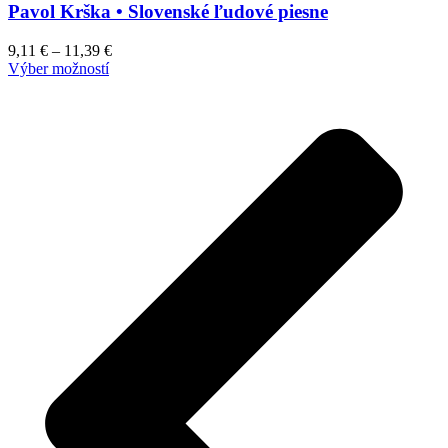
Pavol Krška • Slovenské ľudové piesne
The
options
may
9,11
€
–
11,39
€
be
This
Výber možností
chosen
product
on
has
the
multiple
product
variants.
page
The
options
may
be
chosen
on
the
product
page