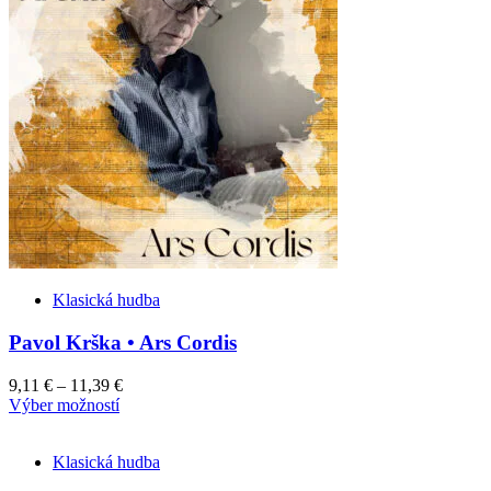
product
variants.
page
The
options
may
be
chosen
on
the
product
page
Klasická hudba
Pavol Krška • Ars Cordis
9,11
€
–
11,39
€
This
Výber možností
product
has
Klasická hudba
multiple
variants.