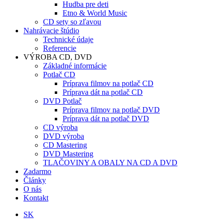
Hudba pre deti
Etno & World Music
CD sety so zľavou
Nahrávacie štúdio
Technické údaje
Referencie
VÝROBA CD, DVD
Základné informácie
Potlač CD
Príprava filmov na potlač CD
Príprava dát na potlač CD
DVD Potlač
Príprava filmov na potlač DVD
Príprava dát na potlač DVD
CD výroba
DVD výroba
CD Mastering
DVD Mastering
TLAČOVINY A OBALY NA CD A DVD
Zadarmo
Články
O nás
Kontakt
SK