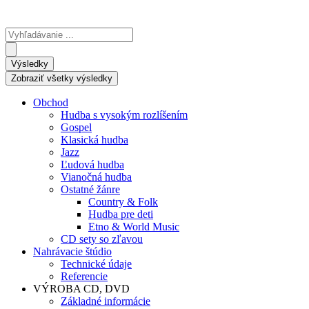
Search
...
Výsledky
Zobraziť všetky výsledky
Obchod
Hudba s vysokým rozlíšením
Gospel
Klasická hudba
Jazz
Ľudová hudba
Vianočná hudba
Ostatné žánre
Country & Folk
Hudba pre deti
Etno & World Music
CD sety so zľavou
Nahrávacie štúdio
Technické údaje
Referencie
VÝROBA CD, DVD
Základné informácie