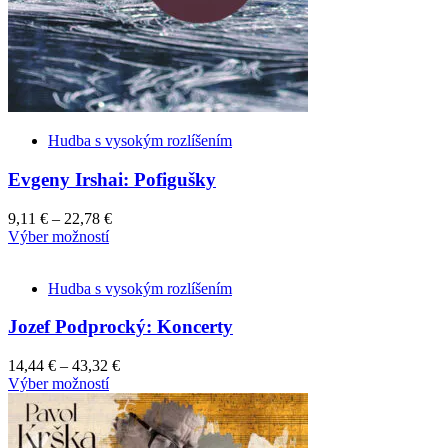
Hudba s vysokým rozlíšením
Evgeny Irshai: Pofigušky
9,11
€
–
22,78
€
This
Výber možností
product
has
Hudba s vysokým rozlíšením
multiple
variants.
Jozef Podprocký: Koncerty
The
options
may
14,44
€
–
43,32
€
be
This
Výber možností
chosen
product
on
has
the
multiple