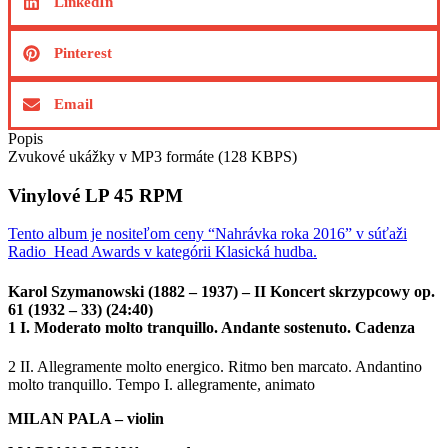
LinkedIn
Pinterest
Email
Popis
Zvukové ukážky v MP3 formáte (128 KBPS)
Vinylové LP 45 RPM
Tento album je nositeľom ceny “Nahrávka roka 2016” v súťaži
Radio_Head Awards v kategórii Klasická hudba.
Karol Szymanowski (1882 – 1937) – II Koncert skrzypcowy op.
61 (1932 – 33) (24:40)
1 I. Moderato molto tranquillo. Andante sostenuto. Cadenza
2 II. Allegramente molto energico. Ritmo ben marcato. Andantino
molto tranquillo. Tempo I. allegramente, animato
MILAN PALA – violin