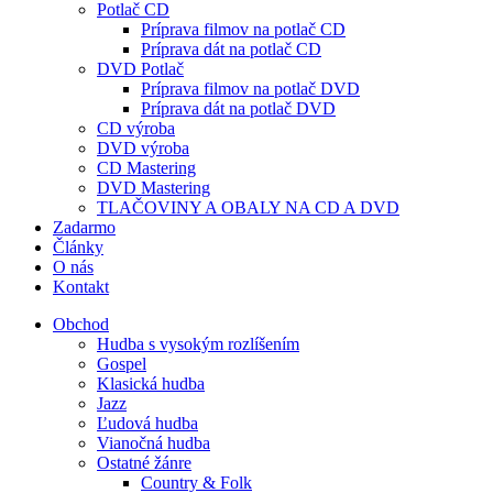
Potlač CD
Príprava filmov na potlač CD
Príprava dát na potlač CD
DVD Potlač
Príprava filmov na potlač DVD
Príprava dát na potlač DVD
CD výroba
DVD výroba
CD Mastering
DVD Mastering
TLAČOVINY A OBALY NA CD A DVD
Zadarmo
Články
O nás
Kontakt
Obchod
Hudba s vysokým rozlíšením
Gospel
Klasická hudba
Jazz
Ľudová hudba
Vianočná hudba
Ostatné žánre
Country & Folk