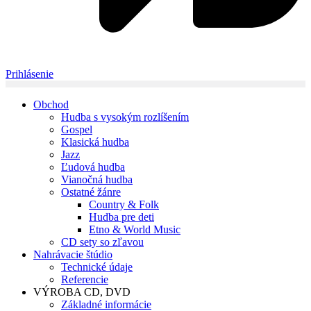
Prihlásenie
Obchod
Hudba s vysokým rozlíšením
Gospel
Klasická hudba
Jazz
Ľudová hudba
Vianočná hudba
Ostatné žánre
Country & Folk
Hudba pre deti
Etno & World Music
CD sety so zľavou
Nahrávacie štúdio
Technické údaje
Referencie
VÝROBA CD, DVD
Základné informácie