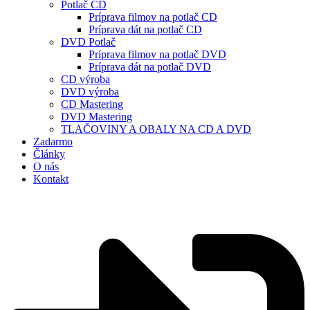
Potlač CD
Príprava filmov na potlač CD
Príprava dát na potlač CD
DVD Potlač
Príprava filmov na potlač DVD
Príprava dát na potlač DVD
CD výroba
DVD výroba
CD Mastering
DVD Mastering
TLAČOVINY A OBALY NA CD A DVD
Zadarmo
Články
O nás
Kontakt