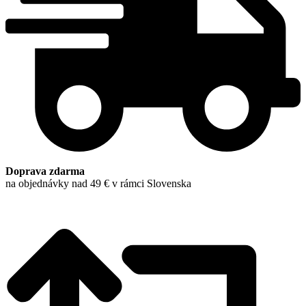
-
Pala,
Lejava
&
SOSR
Doprava zdarma
na objednávky nad 49 € v rámci Slovenska