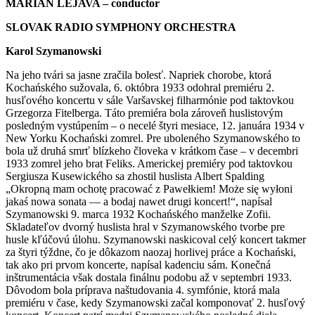
MARIAN LEJAVA – conductor
SLOVAK RADIO SYMPHONY ORCHESTRA
Karol Szymanowski
Na jeho tvári sa jasne zračila bolesť. Napriek chorobe, ktorá
Kochańského sužovala, 6. októbra 1933 odohral premiéru 2.
husľového koncertu v sále Varšavskej filharmónie pod taktovkou
Grzegorza Fitelberga. Táto premiéra bola zároveň huslistovým
posledným vystúpením – o necelé štyri mesiace, 12. januára 1934 v
New Yorku Kochański zomrel. Pre uboleného Szymanowského to
bola už druhá smrť blízkeho človeka v krátkom čase – v decembri
1933 zomrel jeho brat Feliks. Americkej premiéry pod taktovkou
Sergiusza Kusewického sa zhostil huslista Albert Spalding
„Okropną mam ochotę pracować z Pawełkiem! Może się wyłoni
jakaś nowa sonata — a bodaj nawet drugi koncert!“, napísal
Szymanowski 9. marca 1932 Kochańského manželke Zofii.
Skladateľov dvorný huslista hral v Szymanowského tvorbe pre
husle kľúčovú úlohu. Szymanowski naskicoval celý koncert takmer
za štyri týždne, čo je dôkazom naozaj horlivej práce a Kochański,
tak ako pri prvom koncerte, napísal kadenciu sám. Konečná
inštrumentácia však dostala finálnu podobu až v septembri 1933.
Dôvodom bola príprava naštudovania 4. symfónie, ktorá mala
premiéru v čase, kedy Szymanowski začal komponovať 2. husľový