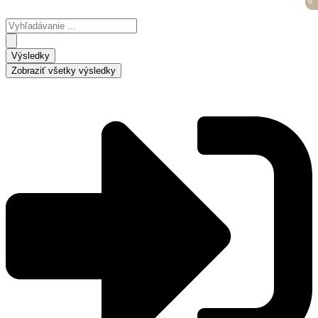
0
0
Preskočiť
na
Search
obsah
...
Výsledky
Zobraziť všetky výsledky