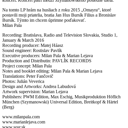
koncert. Koncert patrí medzi Szymanowského posledné diela.
Na tomto LP hrám na husliach z roku 2015 „Omayra“, ktoré
postavili moji priatelia, bratia Jan Hus Bursík Filius a Bronislav
Bursík. Týmto im chcem úprimne poďakovať.
Milan Pala
Recording: Bratislava, Radio and Television Slovakia, Studio 1,
January & March 2016
Recording producer: Matej Háasz
Sound engineer: Rostislav Pavlík
Executive producers: Milan Pala & Marian Lejava
Production and Distributin: PAVLÍK RECORDS
Project concept: Milan Pala
Notes and booklet editing: Milan Pala & Marian Lejava
Translations: Peter Fančovič
Photos: Julián Veverica
Design and Artworks: Andrea Labudová
Artwork supervision: Marian Lejava
Publishers: PWM Edition, Max Eschig, Musikproduktion Höflich
München (Szymanowski) Universal Edition, Breitkopf & Härtel
(Berg)
www.milanpala.com
www.marianlejava.com
www.sosr.sk