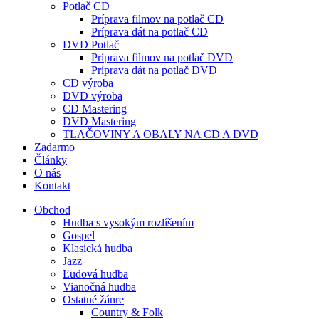
Potlač CD
Príprava filmov na potlač CD
Príprava dát na potlač CD
DVD Potlač
Príprava filmov na potlač DVD
Príprava dát na potlač DVD
CD výroba
DVD výroba
CD Mastering
DVD Mastering
TLAČOVINY A OBALY NA CD A DVD
Zadarmo
Články
O nás
Kontakt
Obchod
Hudba s vysokým rozlíšením
Gospel
Klasická hudba
Jazz
Ľudová hudba
Vianočná hudba
Ostatné žánre
Country & Folk