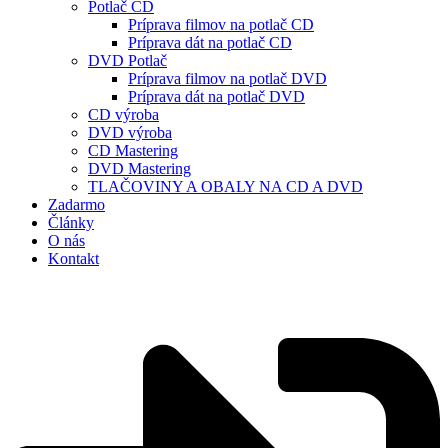
Potlač CD
Príprava filmov na potlač CD
Príprava dát na potlač CD
DVD Potlač
Príprava filmov na potlač DVD
Príprava dát na potlač DVD
CD výroba
DVD výroba
CD Mastering
DVD Mastering
TLAČOVINY A OBALY NA CD A DVD
Zadarmo
Články
O nás
Kontakt