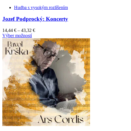
has
Hudba s vysokým rozlíšením
multiple
variants.
Jozef Podprocký: Koncerty
The
options
may
14,44
€
–
43,32
€
be
This
Výber možností
chosen
product
on
has
the
multiple
product
variants.
page
The
options
may
be
chosen
on
the
product
page