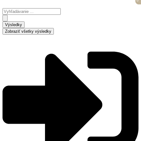
0
0
Preskočiť
na
Search
obsah
...
Výsledky
Zobraziť všetky výsledky