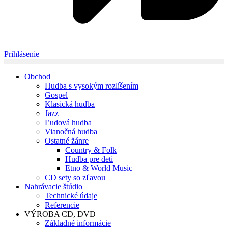
Prihlásenie
Obchod
Hudba s vysokým rozlíšením
Gospel
Klasická hudba
Jazz
Ľudová hudba
Vianočná hudba
Ostatné žánre
Country & Folk
Hudba pre deti
Etno & World Music
CD sety so zľavou
Nahrávacie štúdio
Technické údaje
Referencie
VÝROBA CD, DVD
Základné informácie