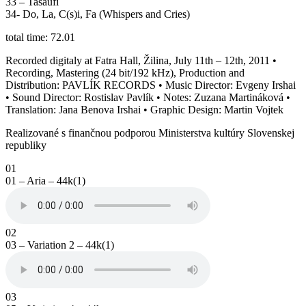
33 – Tasaufi
34- Do, La, C(s)i, Fa (Whispers and Cries)
total time: 72.01
Recorded digitaly at Fatra Hall, Žilina, July 11th – 12th, 2011 •
Recording, Mastering (24 bit/192 kHz), Production and
Distribution: PAVLÍK RECORDS • Music Director: Evgeny Irshai
• Sound Director: Rostislav Pavlík • Notes: Zuzana Martináková •
Translation: Jana Benova Irshai • Graphic Design: Martin Vojtek
Realizované s finančnou podporou Ministerstva kultúry Slovenskej
republiky
01
01 – Aria – 44k(1)
02
03 – Variation 2 – 44k(1)
03