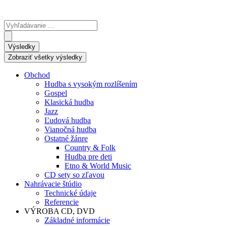
Search
...
Výsledky
Zobraziť všetky výsledky
Obchod
Hudba s vysokým rozlíšením
Gospel
Klasická hudba
Jazz
Ľudová hudba
Vianočná hudba
Ostatné žánre
Country & Folk
Hudba pre deti
Etno & World Music
CD sety so zľavou
Nahrávacie štúdio
Technické údaje
Referencie
VÝROBA CD, DVD
Základné informácie