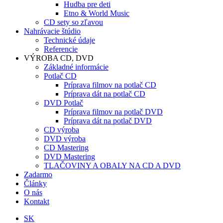
Hudba pre deti
Etno & World Music
CD sety so zľavou
Nahrávacie štúdio
Technické údaje
Referencie
VÝROBA CD, DVD
Základné informácie
Potlač CD
Príprava filmov na potlač CD
Príprava dát na potlač CD
DVD Potlač
Príprava filmov na potlač DVD
Príprava dát na potlač DVD
CD výroba
DVD výroba
CD Mastering
DVD Mastering
TLAČOVINY A OBALY NA CD A DVD
Zadarmo
Články
O nás
Kontakt
SK