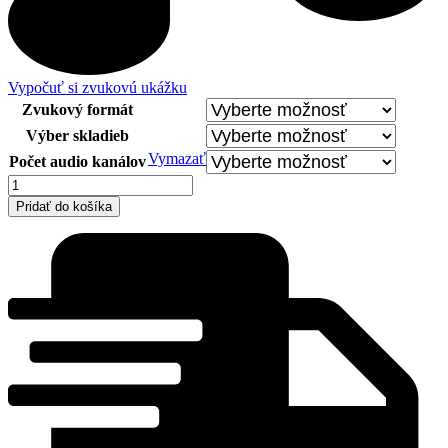
Vypočuť si zvukovú ukážku
Zvukový formát
Výber skladieb
Vymazať
Počet audio kanálov
množstvo
Schoenberg
Pridať do košíka
Variations
-
Evgeny
Irshai