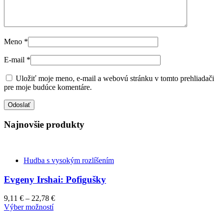
Meno
*
E-mail
*
Uložiť moje meno, e-mail a webovú stránku v tomto prehliadači
pre moje budúce komentáre.
Najnovšie produkty
Hudba s vysokým rozlíšením
Evgeny Irshai: Pofigušky
9,11
€
–
22,78
€
This
Výber možností
product