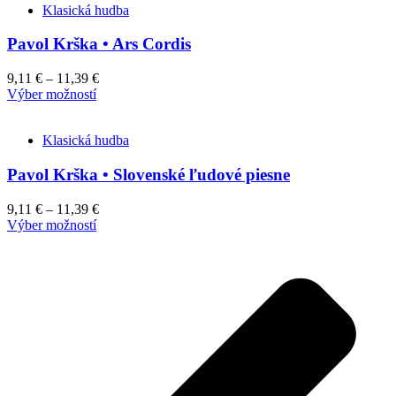
Klasická hudba
Pavol Krška • Ars Cordis
9,11
€
–
11,39
€
This
Výber možností
product
has
Klasická hudba
multiple
variants.
Pavol Krška • Slovenské ľudové piesne
The
options
may
9,11
€
–
11,39
€
be
This
Výber možností
chosen
product
on
has
the
multiple
product
variants.
page
The
options
may
be
chosen
on