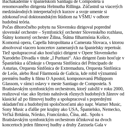
Bachakademie v španielskom Santiagu de Compostela u
renomovaného dirigenta Helmutha Rillinga. Zúčastnil sa viacerých
medzinárodných interpretačných kurzov a svoje umenie si
zdokonaľoval doktorandským štúdiom na VŠMU v odbore
hudobná teória.
Počas dlhoročného pobytu na Slovensku dirigoval popredné
slovenské orchestre – Symfonický orchester Slovenského rozhlasu,
Štátny komorný orchester Žilina, Štátna filharmónia Košice,
Komorná opera, Capella Istropolitana a Camerata Slovaca, s ktorou
absolvoval viacero koncertov zameraných na španielsky repertoár.
Tiež spolupracoval ako hosťujúci dirigent v Opere Slovenskeho
Narodeho Divadla v titule „I Puritani“. Ako dirigent často hosťuje v
Španielsku a účinkuje s Orquesta Sinfónica del Principado de
Asturias, Orquesta Sinfónica de Extremadura, Orquesta Sinfónica
de León, alebo Real Filarmonía de Galicia, kde robil významnú
premiéru hudby k filmu O Apostol, komponovanú Philippom
Glassom, v rámci oslavy v meste Santiago de Compostela. S
Bratislavským symfonickým orchestrom, ktorý založil v roku 2000,
realizoval viac ako štyristo nahrávok rôznych hudobných žánrov od
klasické až po filmovej hudby a spolupracoval s poprednými
skladateľmi a hudobnými spoločnosťami ako napr. Warner Music,
Sony Music a ďalšie pre krajiny ako USA, Španielsko, Nemecko,
Veľká Británia, Nórsko, Francúzsko, Čína, atd.. Spolu s
Bratislavským symfonickým orchestrom účinkoval na dvoch
koncertoch jeden filmovej hudby a druhy Zarzuela Gala v