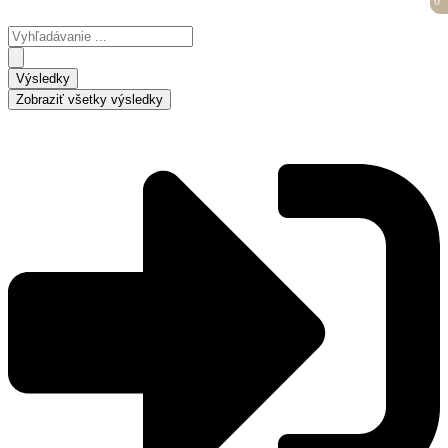
0
0
Preskočiť
na
Search
obsah
...
Výsledky
Zobraziť všetky výsledky