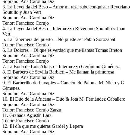
Soprano: Ana Carolina Diz
3. La Leyenda del Beso ‒ Amor mi raza sabe conquistar Reveriano
Soutullo y Juan Vert
Soprano: Ana Carolina Diz
Tenor: Francisco Corujo
4. La Leyenda del Beso ‒ Intermezzo Reveriano Soutullo y Juan
Vert
5. La Tabernera del puerto ‒ No puede ser Pablo Sorozabal
Tenor: Francisco Corujo
6. La Dolores ‒ Di que es verdad que me llamas Tomas Breton
Soprano: Ana Carolina Diz
Tenor: Francisco Corujo
7. La Boda de Luis Alonso ‒ Intermezzo Gerónimo Giménez
8. El Barbero de Sevilla Barbieri ‒ Me llaman la primorosa
Soprano: Ana Carolina Diz
9. El Barberillo de Lavapies ‒ Canción de Paloma M. Nieto y G.
Gimenez
Soprano: Ana Carolina Diz
10. El Dúo de la Africana ‒ Dúo & Jota M. Fernández Caballero
Soprano: Ana Carolina Diz
Tenor: Francisco Corujo Zarzu
11. Granada Agustín Lara
Tenor: Francisco Corujo
12. El día que me quieras Gardel y Lepera
Soprano: Ana Carolina Diz