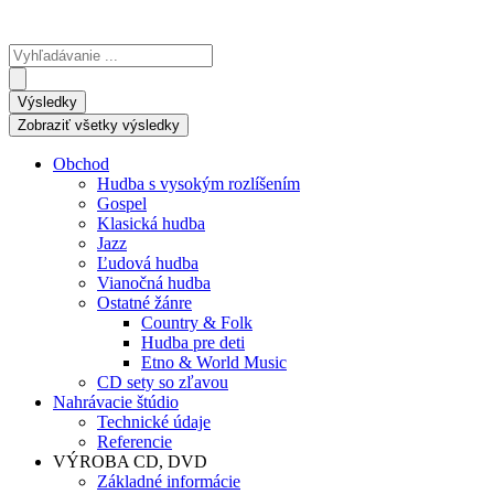
Search
...
Výsledky
Zobraziť všetky výsledky
Obchod
Hudba s vysokým rozlíšením
Gospel
Klasická hudba
Jazz
Ľudová hudba
Vianočná hudba
Ostatné žánre
Country & Folk
Hudba pre deti
Etno & World Music
CD sety so zľavou
Nahrávacie štúdio
Technické údaje
Referencie
VÝROBA CD, DVD
Základné informácie