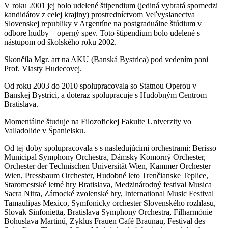
V roku 2001 jej bolo udelené štipendium (jediná vybratá spomedzi
kandidátov z celej krajiny) prostredníctvom Veľvyslanectva
Slovenskej republiky v Argentíne na postgraduálne štúdium v
odbore hudby – operný spev. Toto štipendium bolo udelené s
nástupom od školského roku 2002.
Skončila Mgr. art na AKU (Banská Bystrica) pod vedením pani
Prof. Vlasty Hudecovej.
Od roku 2003 do 2010 spolupracovala so Statnou Operou v
Banskej Bystrici, a doteraz spolupracuje s Hudobným Centrom
Bratislava.
Momentálne študuje na Filozofickej Fakulte Univerzity vo
Valladolide v Španielsku.
Od tej doby spolupracovala s s nasledujúcimi orchestrami: Berisso
Municipal Symphony Orchestra, Dámsky Komorný Orchester,
Orchester der Technischen Universität Wien, Kammer Orchester
Wien, Pressbaum Orchester, Hudobné leto Trenčianske Teplice,
Staromestské letné hry Bratislava, Medzinárodný festival Musica
Sacra Nitra, Zámocké zvolenské hry, International Music Festival
Tamaulipas Mexico, Symfonicky orchester Slovenského rozhlasu,
Slovak Sinfonietta, Bratislava Symphony Orchestra, Filharmónie
Bohuslava Martinů, Zyklus Frauen Café Braunau, Festival des