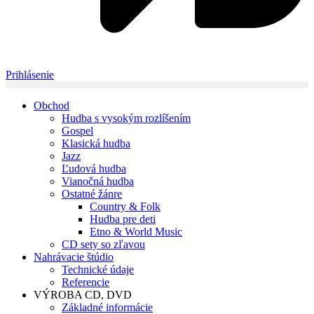
Prihlásenie
Obchod
Hudba s vysokým rozlíšením
Gospel
Klasická hudba
Jazz
Ľudová hudba
Vianočná hudba
Ostatné žánre
Country & Folk
Hudba pre deti
Etno & World Music
CD sety so zľavou
Nahrávacie štúdio
Technické údaje
Referencie
VÝROBA CD, DVD
Základné informácie