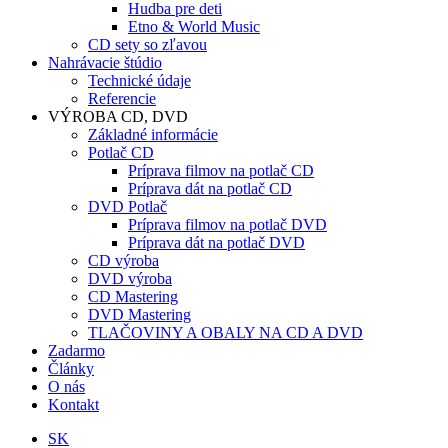
Hudba pre deti
Etno & World Music
CD sety so zľavou
Nahrávacie štúdio
Technické údaje
Referencie
VÝROBA CD, DVD
Základné informácie
Potlač CD
Príprava filmov na potlač CD
Príprava dát na potlač CD
DVD Potlač
Príprava filmov na potlač DVD
Príprava dát na potlač DVD
CD výroba
DVD výroba
CD Mastering
DVD Mastering
TLAČOVINY A OBALY NA CD A DVD
Zadarmo
Články
O nás
Kontakt
SK