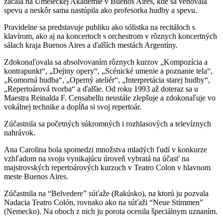
začala na Umeleckej Akademie v Buenos Aires, kde sa venovala
spevu a neskôr sama nastúpila ako profesorka hudby a spevu.
Pravidelne sa predstavuje publiku ako sólistka na recitáloch s
klavírom, ako aj na koncertoch s orchestrom v rôznych koncertných
sálach kraja Buenos Aires a ďalších mestách Argentíny.
Zdokonaľovala sa absolvovaním rôznych kurzov „Kompozícia a
kontrapunkt“, „Dejiny opery“, „Scénické umenie a poznanie tela“,
„Komorná hudba“, „Operný ateliér“, „Interpretácia starej hudby“,
„Repertoárová tvorba“ a ďalšie. Od roku 1993 až doteraz sa u
Maestra Reinalda F. Censabellu neustále zlepšuje a zdokonaľuje vo
vokálnej technike a dopĺňa si svoj repertoár.
Zúčastnila sa početných súkromných i rozhlasových a televíznych
nahrávok.
Ana Carolina bola spomedzi množstva mladých ľudí v konkurze
vzhľadom na svoju vynikajúcu úroveň vybratá na účasť na
majstrovských repertoárových kurzoch v Teatro Colon v hlavnom
meste Buenos Aires.
Zúčastnila na “Belvedere” súťaže (Rakúsko), na ktorú ju pozvala
Nadacia Teatro Colón, rovnako ako na súťaži “Neue Stimmen”
(Nemecko). Na oboch z nich ju porota ocenila špeciálnym uznaním.