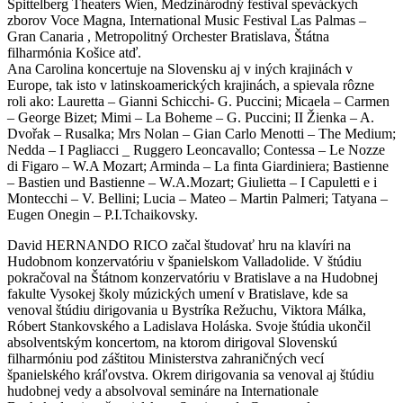
Spittelberg Theaters Wien, Medzinárodný festival speváckych
zborov Voce Magna, International Music Festival Las Palmas –
Gran Canaria , Metropolitný Orchester Bratislava, Štátna
filharmónia Košice atď.
Ana Carolina koncertuje na Slovensku aj v iných krajinách v
Europe, tak isto v latinskoamerických krajinách, a spievala rôzne
roli ako: Lauretta – Gianni Schicchi- G. Puccini; Micaela – Carmen
– George Bizet; Mimi – La Boheme – G. Puccini; II Žienka – A.
Dvořak – Rusalka; Mrs Nolan – Gian Carlo Menotti – The Medium;
Nedda – I Pagliacci _ Ruggero Leoncavallo; Contessa – Le Nozze
di Figaro – W.A Mozart; Arminda – La finta Giardiniera; Bastienne
– Bastien und Bastienne – W.A.Mozart; Giulietta – I Capuletti e i
Montecchi – V. Bellini; Lucia – Mateo – Martin Palmeri; Tatyana –
Eugen Onegin – P.I.Tchaikovsky.
David HERNANDO RICO začal študovať hru na klavíri na
Hudobnom konzervatóriu v španielskom Valladolide. V štúdiu
pokračoval na Štátnom konzervatóriu v Bratislave a na Hudobnej
fakulte Vysokej školy múzických umení v Bratislave, kde sa
venoval štúdiu dirigovania u Bystríka Režuchu, Viktora Málka,
Róbert Stankovského a Ladislava Holáska. Svoje štúdia ukončil
absolventským koncertom, na ktorom dirigoval Slovenskú
filharmóniu pod záštitou Ministerstva zahraničných vecí
španielského kráľovstva. Okrem dirigovania sa venoval aj štúdiu
hudobnej vedy a absolvoval semináre na Internationale