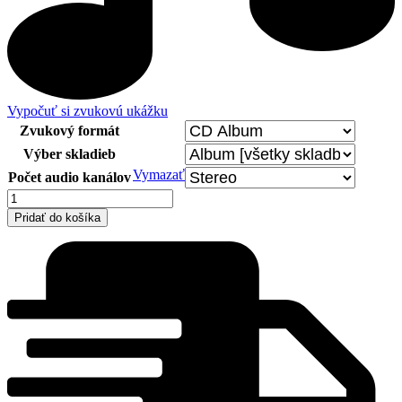
Vypočuť si zvukovú ukážku
Zvukový formát
Výber skladieb
Vymazať
Počet audio kanálov
množstvo
Zarzuela
Pridať do košíka
Gala