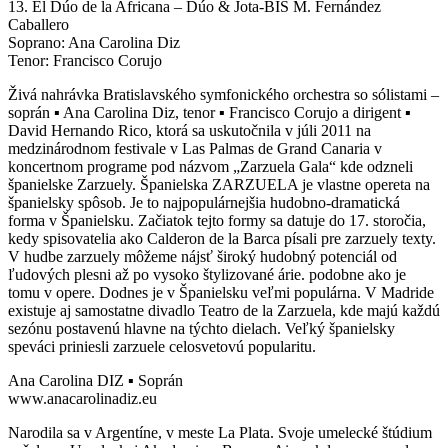
13. El Dúo de la Africana ‒ Dúo & Jota-BIS M. Fernández
Caballero
Soprano: Ana Carolina Diz
Tenor: Francisco Corujo
Živá nahrávka Bratislavského symfonického orchestra so sólistami –
soprán ▪ Ana Carolina Diz, tenor ▪ Francisco Corujo a dirigent ▪
David Hernando Rico, ktorá sa uskutočnila v júli 2011 na
medzinárodnom festivale v Las Palmas de Grand Canaria v
koncertnom programe pod názvom „Zarzuela Gala“ kde odzneli
španielske Zarzuely. Španielska ZARZUELA je vlastne opereta na
španielsky spôsob. Je to najpopulárnejšia hudobno-dramatická
forma v Španielsku. Začiatok tejto formy sa datuje do 17. storočia,
kedy spisovatelia ako Calderon de la Barca písali pre zarzuely texty.
V hudbe zarzuely môžeme nájsť široký hudobný potenciál od
ľudových plesni až po vysoko štylizované árie. podobne ako je
tomu v opere. Dodnes je v Španielsku veľmi populárna. V Madride
existuje aj samostatne divadlo Teatro de la Zarzuela, kde majú každú
sezónu postavenú hlavne na týchto dielach. Veľký španielsky
speváci priniesli zarzuele celosvetovú popularitu.
Ana Carolina DIZ ▪ Soprán
www.anacarolinadiz.eu
Narodila sa v Argentíne, v meste La Plata. Svoje umelecké štúdium