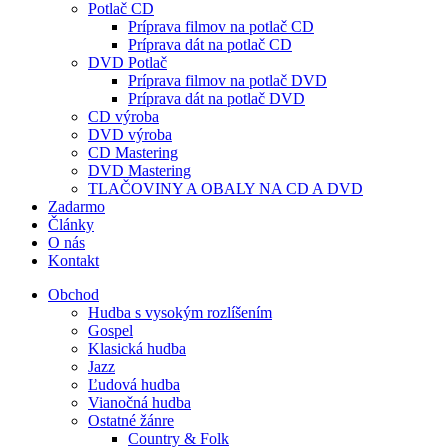
Potlač CD
Príprava filmov na potlač CD
Príprava dát na potlač CD
DVD Potlač
Príprava filmov na potlač DVD
Príprava dát na potlač DVD
CD výroba
DVD výroba
CD Mastering
DVD Mastering
TLAČOVINY A OBALY NA CD A DVD
Zadarmo
Články
O nás
Kontakt
Obchod
Hudba s vysokým rozlíšením
Gospel
Klasická hudba
Jazz
Ľudová hudba
Vianočná hudba
Ostatné žánre
Country & Folk