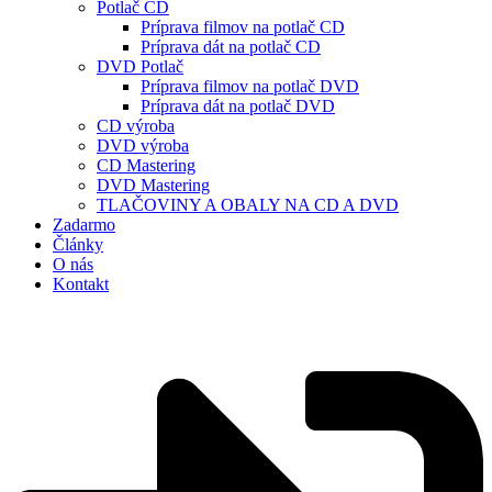
Potlač CD
Príprava filmov na potlač CD
Príprava dát na potlač CD
DVD Potlač
Príprava filmov na potlač DVD
Príprava dát na potlač DVD
CD výroba
DVD výroba
CD Mastering
DVD Mastering
TLAČOVINY A OBALY NA CD A DVD
Zadarmo
Články
O nás
Kontakt