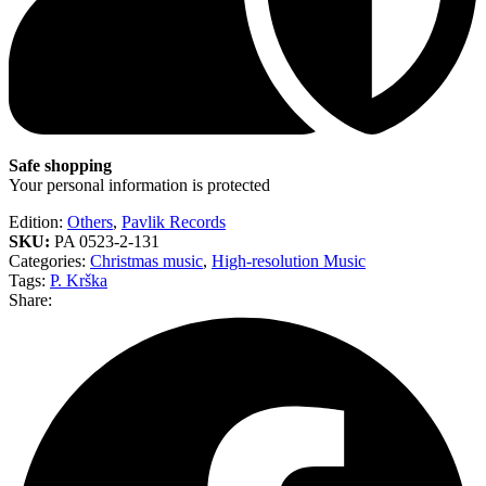
Safe shopping
Your personal information is protected
Edition:
Others
,
Pavlik Records
SKU:
PA 0523-2-131
Categories:
Christmas music
,
High-resolution Music
Tags:
P. Krška
Share: