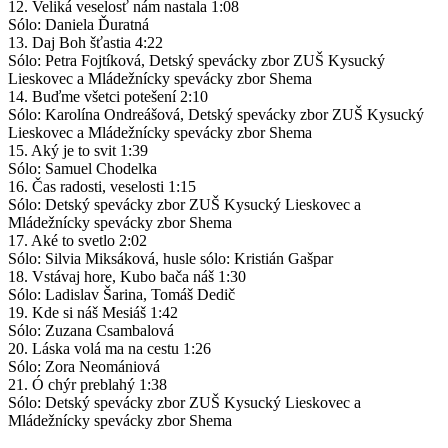
12. Veliká veselosť nám nastala 1:08
Sólo: Daniela Ďuratná
13. Daj Boh šťastia 4:22
Sólo: Petra Fojtíková, Detský spevácky zbor ZUŠ Kysucký
Lieskovec a Mládežnícky spevácky zbor Shema
14. Buďme všetci potešení 2:10
Sólo: Karolína Ondreášová, Detský spevácky zbor ZUŠ Kysucký
Lieskovec a Mládežnícky spevácky zbor Shema
15. Aký je to svit 1:39
Sólo: Samuel Chodelka
16. Čas radosti, veselosti 1:15
Sólo: Detský spevácky zbor ZUŠ Kysucký Lieskovec a
Mládežnícky spevácky zbor Shema
17. Aké to svetlo 2:02
Sólo: Silvia Miksáková, husle sólo: Kristián Gašpar
18. Vstávaj hore, Kubo bača náš 1:30
Sólo: Ladislav Šarina, Tomáš Dedič
19. Kde si náš Mesiáš 1:42
Sólo: Zuzana Csambalová
20. Láska volá ma na cestu 1:26
Sólo: Zora Neomániová
21. Ó chýr preblahý 1:38
Sólo: Detský spevácky zbor ZUŠ Kysucký Lieskovec a
Mládežnícky spevácky zbor Shema