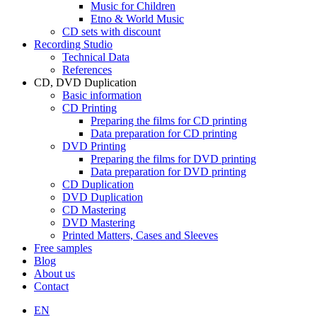
Music for Children
Etno & World Music
CD sets with discount
Recording Studio
Technical Data
References
CD, DVD Duplication
Basic information
CD Printing
Preparing the films for CD printing
Data preparation for CD printing
DVD Printing
Preparing the films for DVD printing
Data preparation for DVD printing
CD Duplication
DVD Duplication
CD Mastering
DVD Mastering
Printed Matters, Cases and Sleeves
Free samples
Blog
About us
Contact
EN