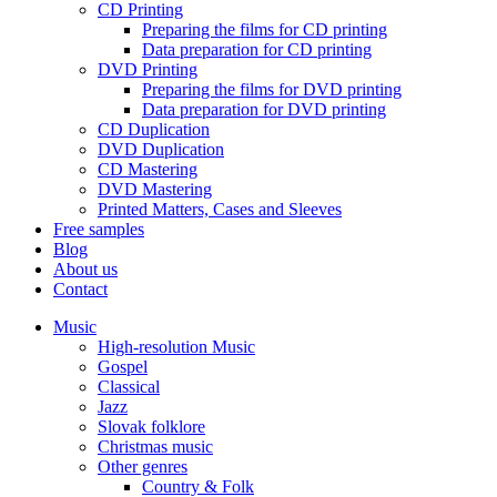
CD Printing
Preparing the films for CD printing
Data preparation for CD printing
DVD Printing
Preparing the films for DVD printing
Data preparation for DVD printing
CD Duplication
DVD Duplication
CD Mastering
DVD Mastering
Printed Matters, Cases and Sleeves
Free samples
Blog
About us
Contact
Music
High-resolution Music
Gospel
Classical
Jazz
Slovak folklore
Christmas music
Other genres
Country & Folk