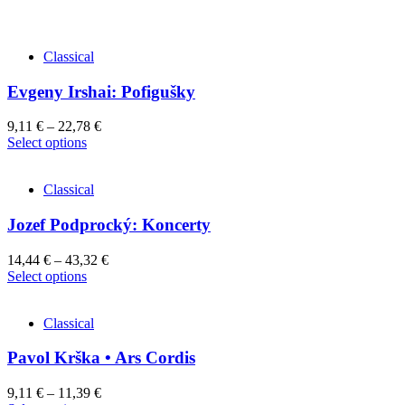
Classical
Evgeny Irshai: Pofigušky
9,11
€
–
22,78
€
This
Select options
product
has
Classical
multiple
variants.
Jozef Podprocký: Koncerty
The
options
may
14,44
€
–
43,32
€
be
This
Select options
chosen
product
on
has
the
Classical
multiple
product
variants.
page
Pavol Krška • Ars Cordis
The
options
may
9,11
€
–
11,39
€