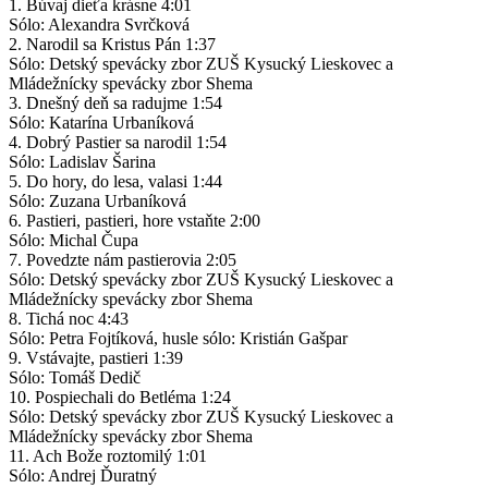
1. Búvaj dieťa krásne 4:01
Sólo: Alexandra Svrčková
2. Narodil sa Kristus Pán 1:37
Sólo: Detský spevácky zbor ZUŠ Kysucký Lieskovec a
Mládežnícky spevácky zbor Shema
3. Dnešný deň sa radujme 1:54
Sólo: Katarína Urbaníková
4. Dobrý Pastier sa narodil 1:54
Sólo: Ladislav Šarina
5. Do hory, do lesa, valasi 1:44
Sólo: Zuzana Urbaníková
6. Pastieri, pastieri, hore vstaňte 2:00
Sólo: Michal Čupa
7. Povedzte nám pastierovia 2:05
Sólo: Detský spevácky zbor ZUŠ Kysucký Lieskovec a
Mládežnícky spevácky zbor Shema
8. Tichá noc 4:43
Sólo: Petra Fojtíková, husle sólo: Kristián Gašpar
9. Vstávajte, pastieri 1:39
Sólo: Tomáš Dedič
10. Pospiechali do Betléma 1:24
Sólo: Detský spevácky zbor ZUŠ Kysucký Lieskovec a
Mládežnícky spevácky zbor Shema
11. Ach Bože roztomilý 1:01
Sólo: Andrej Ďuratný