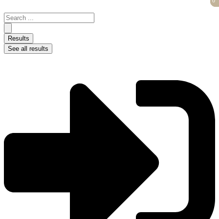
0
0
Skip
to
Search
content
...
Results
See all results