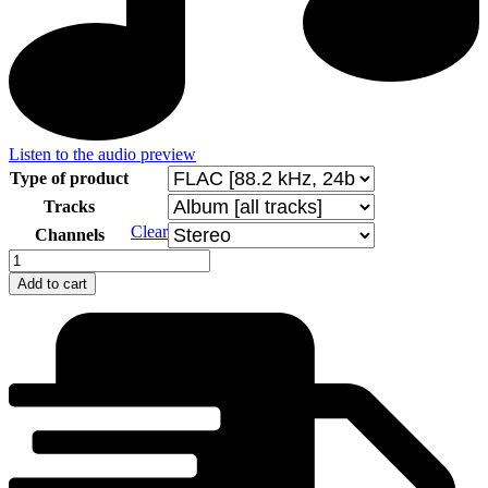
Listen to the audio preview
Type of product
Tracks
Clear
Channels
Pavol
Krška
Add to cart
-
Slovak
Carols
quantity