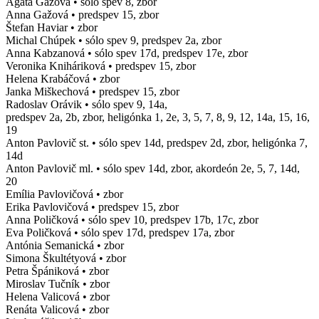
Agáta Gažová • sólo spev 8, zbor
Anna Gažová • predspev 15, zbor
Štefan Haviar • zbor
Michal Chúpek • sólo spev 9, predspev 2a, zbor
Anna Kabzanová • sólo spev 17d, predspev 17e, zbor
Veronika Kniháriková • predspev 15, zbor
Helena Krabáčová • zbor
Janka Miškechová • predspev 15, zbor
Radoslav Orávik • sólo spev 9, 14a,
predspev 2a, 2b, zbor, heligónka 1, 2e, 3, 5, 7, 8, 9, 12, 14a, 15, 16,
19
Anton Pavlovič st. • sólo spev 14d, predspev 2d, zbor, heligónka 7,
14d
Anton Pavlovič ml. • sólo spev 14d, zbor, akordeón 2e, 5, 7, 14d,
20
Emília Pavlovičová • zbor
Erika Pavlovičová • predspev 15, zbor
Anna Poličková • sólo spev 10, predspev 17b, 17c, zbor
Eva Poličková • sólo spev 17d, predspev 17a, zbor
Antónia Semanická • zbor
Simona Škultétyová • zbor
Petra Špániková • zbor
Miroslav Tučník • zbor
Helena Valicová • zbor
Renáta Valicová • zbor