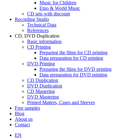
Music for Children
Etno & World Music
CD sets with discount
Recording Studio
Technical Data
References
CD, DVD Duplication
Basic information
CD Printing
Preparing the films for CD printing
Data preparation for CD printing
DVD Printing
Preparing the films for DVD printing
Data preparation for DVD printing
CD Duplication
DVD Duplication
CD Mastering
DVD Mastering
Printed Matters, Cases and Sleeves
Free samples
Blog
About us
Contact
EN