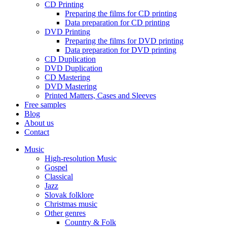
CD Printing
Preparing the films for CD printing
Data preparation for CD printing
DVD Printing
Preparing the films for DVD printing
Data preparation for DVD printing
CD Duplication
DVD Duplication
CD Mastering
DVD Mastering
Printed Matters, Cases and Sleeves
Free samples
Blog
About us
Contact
Music
High-resolution Music
Gospel
Classical
Jazz
Slovak folklore
Christmas music
Other genres
Country & Folk