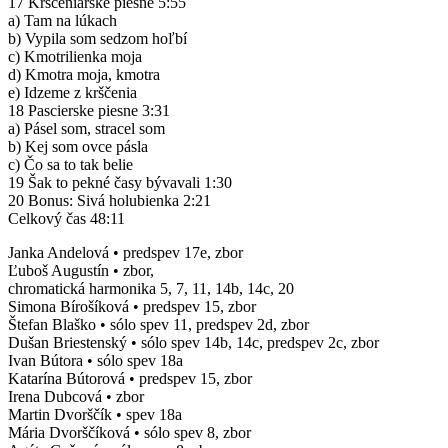
17 Krščeniarske piesne 5:55
a) Tam na lúkach
b) Vypila som sedzom hoľbí
c) Kmotrilienka moja
d) Kmotra moja, kmotra
e) Idzeme z krščenia
18 Pascierske piesne 3:31
a) Pásel som, stracel som
b) Kej som ovce pásla
c) Čo sa to tak belie
19 Šak to pekné časy bývavali 1:30
20 Bonus: Sivá holubienka 2:21
Celkový čas 48:11
Janka Andelová • predspev 17e, zbor
Ľuboš Augustín • zbor,
chromatická harmonika 5, 7, 11, 14b, 14c, 20
Simona Bírošíková • predspev 15, zbor
Štefan Blaško • sólo spev 11, predspev 2d, zbor
Dušan Briestenský • sólo spev 14b, 14c, predspev 2c, zbor
Ivan Bútora • sólo spev 18a
Katarína Bútorová • predspev 15, zbor
Irena Dubcová • zbor
Martin Dvorščík • spev 18a
Mária Dvorščíková • sólo spev 8, zbor