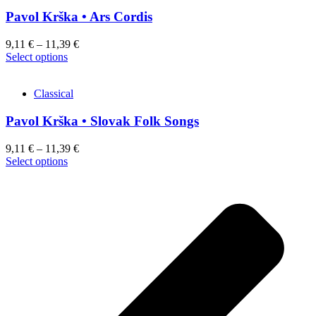
Pavol Krška • Ars Cordis
9,11
€
–
11,39
€
This
Select options
product
has
Classical
multiple
variants.
Pavol Krška • Slovak Folk Songs
The
options
may
9,11
€
–
11,39
€
be
This
Select options
chosen
product
on
has
the
multiple
product
variants.
page
The
options
may
be
chosen
on
the
product