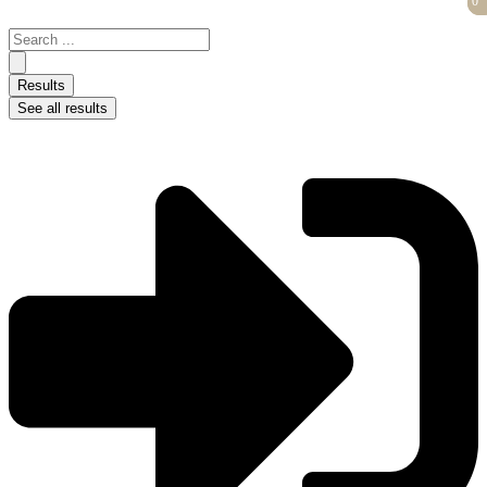
0
0
Skip
to
Search
content
...
Results
See all results