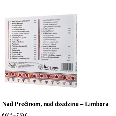
Nad Prečínom, nad dzedzinú – Limbora
6,08
€
–
7,60
€