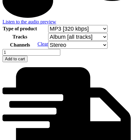
Listen to the audio preview
Type of product
Tracks
Clear
Channels
Nad
Prečínom,
Add to cart
nad
dzedzinú
-
Limbora
quantity