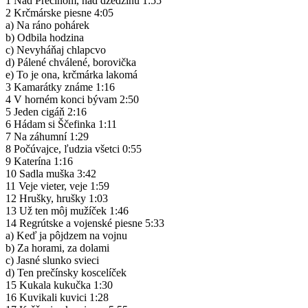
1 Nad Prečínom, nad dzedzinú 1:55
2 Krčmárske piesne 4:05
a) Na ráno pohárek
b) Odbila hodzina
c) Nevyháňaj chlapcvo
d) Pálené chválené, borovička
e) To je ona, krčmárka lakomá
3 Kamarátky známe 1:16
4 V horném konci bývam 2:50
5 Jeden cigáň 2:16
6 Hádam si Ščefinka 1:11
7 Na záhumní 1:29
8 Počúvajce, ľudzia všetci 0:55
9 Katerína 1:16
10 Sadla muška 3:42
11 Veje vieter, veje 1:59
12 Hrušky, hrušky 1:03
13 Už ten môj mužíček 1:46
14 Regrútske a vojenské piesne 5:33
a) Keď ja pôjdzem na vojnu
b) Za horami, za dolami
c) Jasné slunko svieci
d) Ten prečínsky koscelíček
15 Kukala kukučka 1:30
16 Kuvikali kuvici 1:28